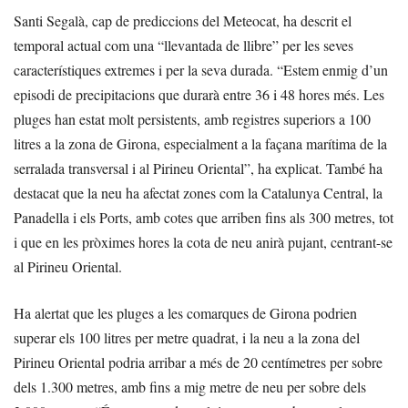
Santi Segalà, cap de prediccions del Meteocat, ha descrit el
temporal actual com una “llevantada de llibre” per les seves
característiques extremes i per la seva durada. “Estem enmig d’un
episodi de precipitacions que durarà entre 36 i 48 hores més. Les
pluges han estat molt persistents, amb registres superiors a 100
litres a la zona de Girona, especialment a la façana marítima de la
serralada transversal i al Pirineu Oriental”, ha explicat. També ha
destacat que la neu ha afectat zones com la Catalunya Central, la
Panadella i els Ports, amb cotes que arriben fins als 300 metres, tot
i que en les pròximes hores la cota de neu anirà pujant, centrant-se
al Pirineu Oriental.
Ha alertat que les pluges a les comarques de Girona podrien
superar els 100 litres per metre quadrat, i la neu a la zona del
Pirineu Oriental podria arribar a més de 20 centímetres per sobre
dels 1.300 metres, amb fins a mig metre de neu per sobre dels