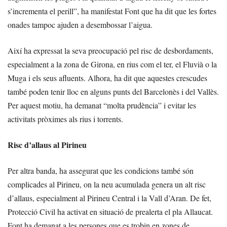
s’incrementa el perill”, ha manifestat Font que ha dit que les fortes
onades tampoc ajuden a desembossar l’aigua.
Així ha expressat la seva preocupació pel risc de desbordaments,
especialment a la zona de Girona, en rius com el ter, el Fluvià o la
Muga i els seus afluents. Alhora, ha dit que aquestes crescudes
també poden tenir lloc en alguns punts del Barcelonès i del Vallès.
Per aquest motiu, ha demanat “molta prudència” i evitar les
activitats pròximes als rius i torrents.
Risc d’allaus al Pirineu
Per altra banda, ha assegurat que les condicions també són
complicades al Pirineu, on la neu acumulada genera un alt risc
d’allaus, especialment al Pirineu Central i la Vall d’Aran. De fet,
Protecció Civil ha activat en situació de prealerta el pla Allaucat.
Font ha demanat a les persones que es trobin en zones de