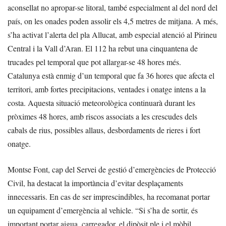
aconsellat no apropar-se litoral, també especialment al del nord del
país, on les onades poden assolir els 4,5 metres de mitjana. A més,
s’ha activat l’alerta del pla Allucat, amb especial atenció al Pirineu
Central i la Vall d’Aran. El 112 ha rebut una cinquantena de
trucades pel temporal que pot allargar-se 48 hores més.
Catalunya està enmig d’un temporal que fa 36 hores que afecta el
territori, amb fortes precipitacions, ventades i onatge intens a la
costa. Aquesta situació meteorològica continuarà durant les
pròximes 48 hores, amb riscos associats a les crescudes dels
cabals de rius, possibles allaus, desbordaments de rieres i fort
onatge.
Montse Font, cap del Servei de gestió d’emergències de Protecció
Civil, ha destacat la importància d’evitar desplaçaments
innecessaris. En cas de ser imprescindibles, ha recomanat portar
un equipament d’emergència al vehicle. “Si s’ha de sortir, és
important portar aigua, carregador, el dipòsit ple i el mòbil.