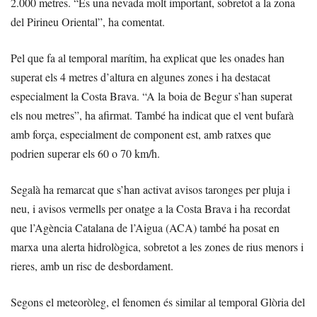
2.000 metres. “És una nevada molt important, sobretot a la zona
del Pirineu Oriental”, ha comentat.
Pel que fa al temporal marítim, ha explicat que les onades han
superat els 4 metres d’altura en algunes zones i ha destacat
especialment la Costa Brava. “A la boia de Begur s’han superat
els nou metres”, ha afirmat. També ha indicat que el vent bufarà
amb força, especialment de component est, amb ratxes que
podrien superar els 60 o 70 km/h.
Segalà ha remarcat que s’han activat avisos taronges per pluja i
neu, i avisos vermells per onatge a la Costa Brava i ha recordat
que l’Agència Catalana de l’Aigua (ACA) també ha posat en
marxa una alerta hidrològica, sobretot a les zones de rius menors i
rieres, amb un risc de desbordament.
Segons el meteoròleg, el fenomen és similar al temporal Glòria del