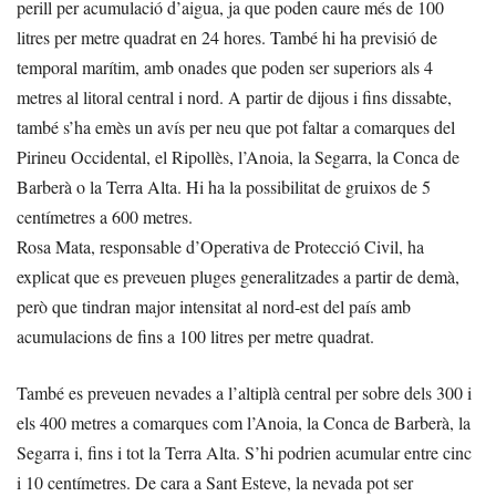
perill per acumulació d’aigua, ja que poden caure més de 100
litres per metre quadrat en 24 hores. També hi ha previsió de
temporal marítim, amb onades que poden ser superiors als 4
metres al litoral central i nord. A partir de dijous i fins dissabte,
també s’ha emès un avís per neu que pot faltar a comarques del
Pirineu Occidental, el Ripollès, l’Anoia, la Segarra, la Conca de
Barberà o la Terra Alta. Hi ha la possibilitat de gruixos de 5
centímetres a 600 metres.
Rosa Mata, responsable d’Operativa de Protecció Civil, ha
explicat que es preveuen pluges generalitzades a partir de demà,
però que tindran major intensitat al nord-est del país amb
acumulacions de fins a 100 litres per metre quadrat.
També es preveuen nevades a l’altiplà central per sobre dels 300 i
els 400 metres a comarques com l’Anoia, la Conca de Barberà, la
Segarra i, fins i tot la Terra Alta. S’hi podrien acumular entre cinc
i 10 centímetres. De cara a Sant Esteve, la nevada pot ser