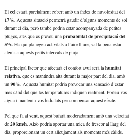
cel
El
estarà parcialment cobert amb un índex de nuvolositat del
17%
. Aquesta situació permetrà gaudir d’alguns moments de sol
durant el dia, però també podria estar acompanyada de petites
probabilitat de precipitació del
pluges, atès que es preveu una
5%
. Els qui planegeu activitats a l’aire lliure, val la pena estar
atents a aquests petits intervals de pluja.
humitat
El principal factor que afectarà el confort avui serà la
relativa
, que es mantindrà alta durant la major part del dia, amb
90%
un
. Aquesta humitat podria provocar una sensació d’estar
més càlid del que les temperatures indiquen realment. Porteu-vos
aigua i manteniu-vos hidratats per compensar aquest efecte.
vent
Pel que fa al
, aquest bufarà moderadament amb una velocitat
20 km/h
de
. Això podria aportar una mica de frescor al llarg del
dia, proporcionant un cert alleujament als moments més càlids.