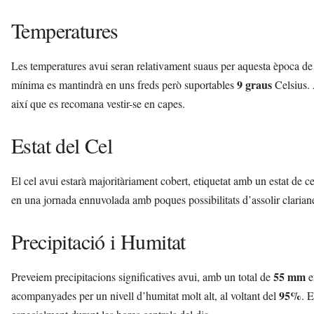
t
Temperatures
a
a
v
Les temperatures avui seran relativament suaus per aquesta època de
u
i
9 graus
mínima es mantindrà en uns freds però suportables
Celsius. 
així que es recomana vestir-se en capes.
Estat del Cel
El cel avui estarà majoritàriament cobert, etiquetat amb un estat de c
en una jornada ennuvolada amb poques possibilitats d’assolir clarianes 
Precipitació i Humitat
55 mm
Preveiem precipitacions significatives avui, amb un total de
e
95%
acompanyades per un nivell d’humitat molt alt, al voltant del
. 