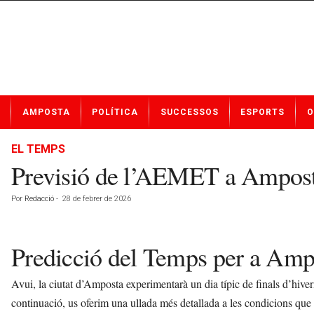
N
AMPOSTA
POLÍTICA
SUCCESSOS
ESPORTS
O
o
t
í
EL TEMPS
c
Previsió de l’AEMET a Amposta
i
e
Por
Redacció
-
28 de febrer de 2026
s
d
e
Predicció del Temps per a Ampo
A
m
p
Avui, la ciutat d’Amposta experimentarà un dia típic de finals d’hivern
o
continuació, us oferim una ullada més detallada a les condicions que
s