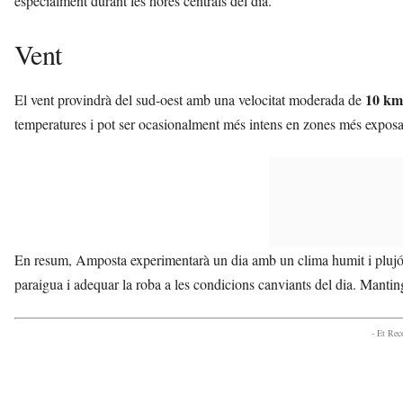
especialment durant les hores centrals del dia.
Vent
10 km
El vent provindrà del sud-oest amb una velocitat moderada de
temperatures i pot ser ocasionalment més intens en zones més expos
En resum, Amposta experimentarà un dia amb un clima humit i plujó
paraigua i adequar la roba a les condicions canviants del dia. Mantin
- Et Re