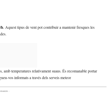
/h
. Aquest tipus de vent pot contribuir a mantenir fresques les
ades.
s, amb temperatures relativament suaus. És recomanable portar
gueu-vos informats a través dels serveis meteor
comanem -