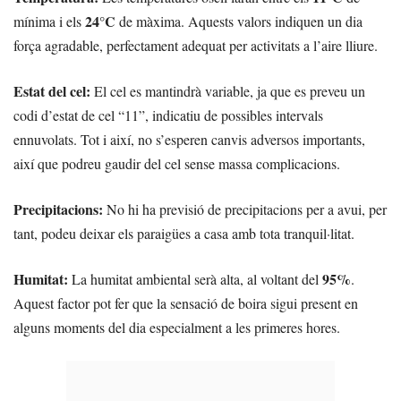
24°C
mínima i els
de màxima. Aquests valors indiquen un dia
força agradable, perfectament adequat per activitats a l’aire lliure.
Estat del cel:
El cel es mantindrà variable, ja que es preveu un
codi d’estat de cel “11”, indicatiu de possibles intervals
ennuvolats. Tot i així, no s’esperen canvis adversos importants,
així que podreu gaudir del cel sense massa complicacions.
Precipitacions:
No hi ha previsió de precipitacions per a avui, per
tant, podeu deixar els paraigües a casa amb tota tranquil·litat.
Humitat:
95%
La humitat ambiental serà alta, al voltant del
.
Aquest factor pot fer que la sensació de boira sigui present en
alguns moments del dia especialment a les primeres hores.