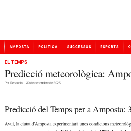
N
AMPOSTA
POLÍTICA
SUCCESSOS
ESPORTS
O
o
t
í
EL TEMPS
c
Predicció meteorològica: Amp
i
e
Por
Redacció
-
30 de desembre de 2025
s
d
e
A
Predicció del Temps per a Amposta:
m
p
o
Avui, la ciutat d’Amposta experimentarà unes condicions meteorològiq
s