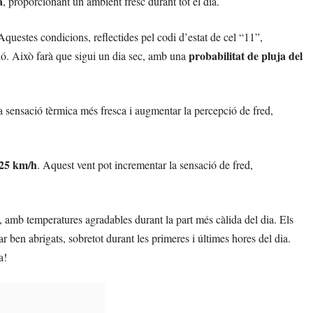
a
, proporcionant un ambient fresc durant tot el dia.
 Aquestes condicions, reflectides pel codi d’estat de cel “11”,
probabilitat de pluja del
ió. Això farà que sigui un dia sec, amb una
a sensació tèrmica més fresca i augmentar la percepció de fred,
25 km/h
. Aquest vent pot incrementar la sensació de fred,
, amb temperatures agradables durant la part més càlida del dia. Els
r ben abrigats, sobretot durant les primeres i últimes hores del dia.
a!