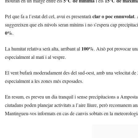
5°C de mínima
15°C de màxim
mouran en un marge entre els
i els
t
a
clar o poc ennuvolat
Pel que fa a l’estat del cel, avui es presentarà
.
a
v
suggereixen que els núvols seran mínims i no s’espera cap precipitac
u
0%
.
i
100%
La humitat relativa serà alta, arribant al
. Això pot provocar un
especialment al matí i al vespre.
El vent bufarà moderadament des del sud-oest, amb una velocitat de
especialment a les zones més exposades.
En resum, es preveu un dia tranquil i sense precipitacions a Amposta
ciutadans poden planejar activitats a l’aire lliure, però recomanem ana
Mantingueu-vos informats en cas de canvis sobtats en la meteorologi