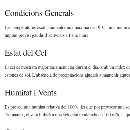
t
Condicions Generals
a
a
v
Les temperatures oscil·laran entre una màxima de 19°C i una mínima d
u
i
tinguin previst gaudir d’activitats a l’aire lliure.
Estat del Cel
El cel es mostrarà majoritàriament clar durant el dia, amb un índex d
estones de sol. L’absència de precipitacions ajudarà a mantenir aque
Humitat i Vents
Es preveu una humitat relativa del 100%, fet que pot provocar una sen
Tanmateix, el vent bufarà a una velocitat moderada de 10 km/h, la qua