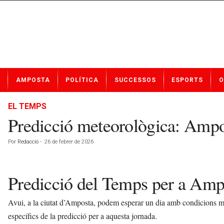
N
AMPOSTA
POLÍTICA
SUCCESSOS
ESPORTS
O
o
t
í
EL TEMPS
c
Predicció meteorològica: Ampo
i
e
Por
Redacció
-
26 de febrer de 2026
s
d
e
Predicció del Temps per a Ampo
A
m
p
Avui, a la ciutat d’Amposta, podem esperar un dia amb condicions me
o
específics de la predicció per a aquesta jornada.
s