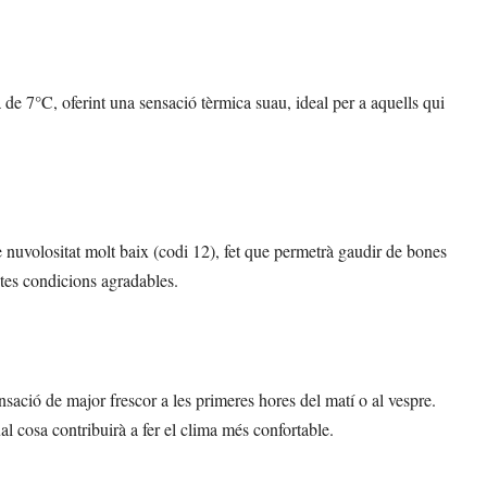
e 7°C, oferint una sensació tèrmica suau, ideal per a aquells qui
e nuvolositat molt baix (codi 12), fet que permetrà gaudir de bones
stes condicions agradables.
sació de major frescor a les primeres hores del matí o al vespre.
l cosa contribuirà a fer el clima més confortable.