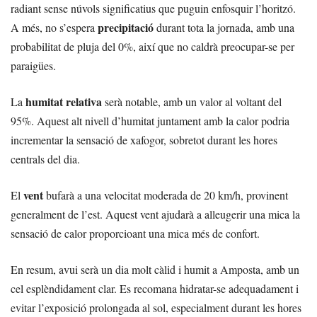
radiant sense núvols significatius que puguin enfosquir l’horitzó.
precipitació
A més, no s’espera
durant tota la jornada, amb una
probabilitat de pluja del 0%, així que no caldrà preocupar-se per
paraigües.
humitat relativa
La
serà notable, amb un valor al voltant del
95%. Aquest alt nivell d’humitat juntament amb la calor podria
incrementar la sensació de xafogor, sobretot durant les hores
centrals del dia.
vent
El
bufarà a una velocitat moderada de 20 km/h, provinent
generalment de l’est. Aquest vent ajudarà a alleugerir una mica la
sensació de calor proporcioant una mica més de confort.
En resum, avui serà un dia molt càlid i humit a Amposta, amb un
cel esplèndidament clar. Es recomana hidratar-se adequadament i
evitar l’exposició prolongada al sol, especialment durant les hores