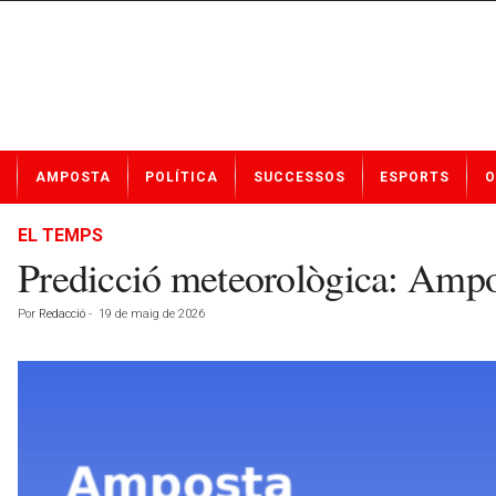
N
AMPOSTA
POLÍTICA
SUCCESSOS
ESPORTS
O
o
t
í
EL TEMPS
c
Predicció meteorològica: Ampo
i
e
Por
Redacció
-
19 de maig de 2026
s
d
e
A
m
p
o
s