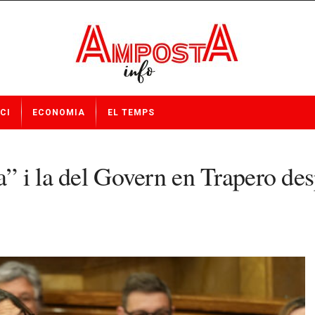
CI
ECONOMIA
EL TEMPS
a” i la del Govern en Trapero des