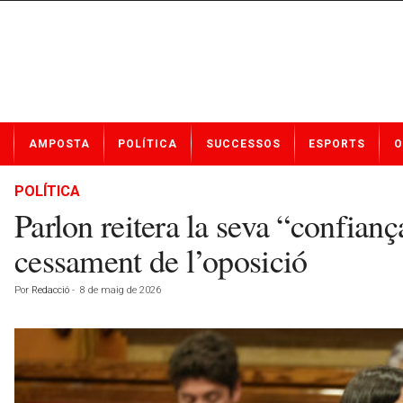
N
AMPOSTA
POLÍTICA
SUCCESSOS
ESPORTS
O
o
t
í
POLÍTICA
c
Parlon reitera la seva “confianç
i
e
cessament de l’oposició
s
d
Por
Redacció
-
8 de maig de 2026
e
A
m
p
o
s