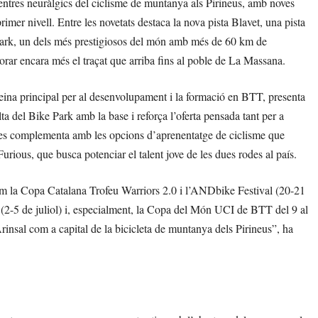
entres neuràlgics del ciclisme de muntanya als Pirineus, amb noves
imer nivell. Entre les novetats destaca la nova pista Blavet, una pista
 Park, un dels més prestigiosos del món amb més de 60 km de
orar encara més el traçat que arriba fins al poble de La Massana.
 eina principal per al desenvolupament i la formació en BTT, presenta
a del Bike Park amb la base i reforça l’oferta pensada tant per a
na es complementa amb les opcions d’aprenentatge de ciclisme que
Furious, que busca potenciar el talent jove de les dues rodes al país.
com la Copa Catalana Trofeu Warriors 2.0 i l’ANDbike Festival (20-21
(2-5 de juliol) i, especialment, la Copa del Món UCI de BTT del 9 al
rinsal com a capital de la bicicleta de muntanya dels Pirineus”, ha