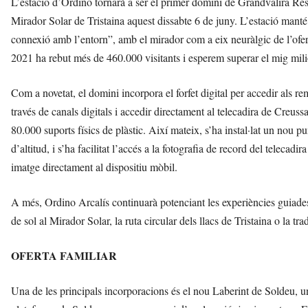
L’estació d’Ordino tornarà a ser el primer domini de Grandvalira Res
Mirador Solar de Tristaina aquest dissabte 6 de juny. L’estació manté la
connexió amb l’entorn”, amb el mirador com a eix neuràlgic de l’oferta
2021 ha rebut més de 460.000 visitants i esperem superar el mig mili
Com a novetat, el domini incorpora el forfet digital per accedir als r
través de canals digitals i accedir directament al telecadira de Creuss
80.000 suports físics de plàstic. Així mateix, s’ha instal·lat un nou p
d’altitud, i s’ha facilitat l’accés a la fotografia de record del telec
imatge directament al dispositiu mòbil.
A més, Ordino Arcalís continuarà potenciant les experiències guiad
de sol al Mirador Solar, la ruta circular dels llacs de Tristaina o la t
OFERTA FAMILIAR
Una de les principals incorporacions és el nou Laberint de Soldeu, u