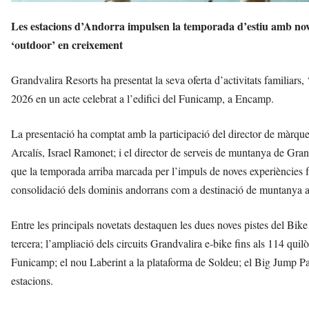
Les estacions d’Andorra impulsen la temporada d’estiu amb noves
‘outdoor’ en creixement
Grandvalira Resorts ha presentat la seva oferta d’activitats familiars
2026 en un acte celebrat a l’edifici del Funicamp, a Encamp.
La presentació ha comptat amb la participació del director de màrqu
Arcalís, Israel Ramonet; i el director de serveis de muntanya de Gra
que la temporada arriba marcada per l’impuls de noves experiències fami
consolidació dels dominis andorrans com a destinació de muntanya ac
Entre les principals novetats destaquen les dues noves pistes del Bi
tercera; l’ampliació dels circuits Grandvalira e-bike fins als 114 quil
Funicamp; el nou Laberint a la plataforma de Soldeu; el Big Jump Park 
estacions.