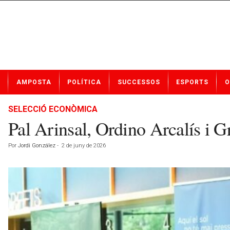
N
AMPOSTA
POLÍTICA
SUCCESSOS
ESPORTS
O
o
t
í
SELECCIÓ ECONÒMICA
c
Pal Arinsal, Ordino Arcalís i G
i
e
Por
Jordi González
-
2 de juny de 2026
s
d
e
A
m
p
o
s