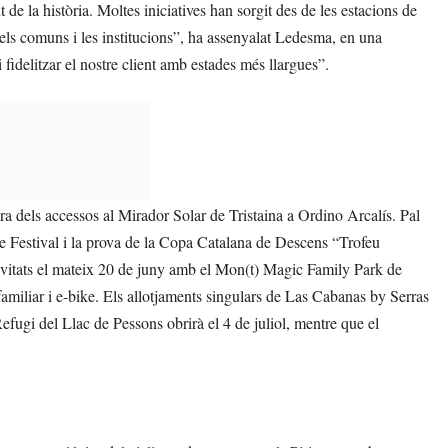
e la història. Moltes iniciatives han sorgit des de les estacions de
ls comuns i les institucions”, ha assenyalat Ledesma, en una
 fidelitzar el nostre client amb estades més llargues”.
ra dels accessos al Mirador Solar de Tristaina a Ordino Arcalís. Pal
e Festival i la prova de la Copa Catalana de Descens “Trofeu
tivitats el mateix 20 de juny amb el Mon(t) Magic Family Park de
familiar i e-bike. Els allotjaments singulars de Las Cabanas by Serras
Refugi del Llac de Pessons obrirà el 4 de juliol, mentre que el