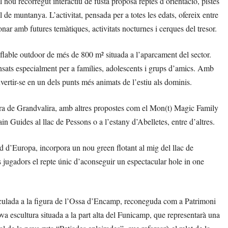
 nou recorregut interactiu de fusta proposa reptes d’orientació, pistes
de muntanya. L’activitat, pensada per a totes les edats, ofereix entre
ar amb futures temàtiques, activitats nocturnes i cerques del tresor.
nflable outdoor de més de 800 m² situada a l’aparcament del sector.
pensats especialment per a famílies, adolescents i grups d’amics. Amb
vertir-se en un dels punts més animats de l’estiu als dominis.
tura de Grandvalira, amb altres propostes com el Mon(t) Magic Family
 Guides al llac de Pessons o a l’estany d’Abelletes, entre d’altres.
ud d’Europa, incorpora un nou green flotant al mig del llac de
s jugadors el repte únic d’aconseguir un espectacular hole in one
nculada a la figura de l’Ossa d’Encamp, reconeguda com a Patrimoni
 escultura situada a la part alta del Funicamp, que representarà una