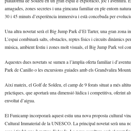
plataforma de Soldeu en un gran espai d’exploració, joc i aventura. El
amagades, zones secretes i una gimcana familiar en ple entorn natural 
30 i 45 minuts d’experiència immersiva i està concebuda per evolucion
Una altra novetat serà el Big Jump Park d’El Tarter, una gran zona i
L’espai combinarà salts, obstacles, reptes físics i circuits dinàmics 
música, ambient festiu i zones molt visuals, el Big Jump Park vol con
Aquestes dues novetats se sumen a l’àmplia oferta familiar i d’aven
Park de Canillo o les excursions guiades amb els Grandvalira Mountain
Així mateix, el Golf de Soldeu, el camp de 9 forats situat a més altit
pràctiques, que aportarà una dimensió lúdica i competitiva, oferint al
envoltat d’aigua.
El Funicamp incorporarà aquest estiu una nova proposta cultural vi
Cultural Immaterial de la UNESCO. La principal novetat serà una nova