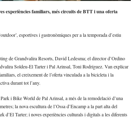
 experiències familiars, més circuits de BTT i una oferta
, ‘outdoor’, esportives i gastronòmiques per a la temporada d’estiu
eting de Grandvalira Resorts, David Ledesma; el director d’Ordino
ndvalira Soldeu-El Tarter i Pal Arinsal, Toni Rodríguez. Van explicar
liars, el creixement de l’oferta vinculada a la bicicleta i la
tiva durant tot l’any.
ke Park i Bike World de Pal Arinsal, a més de la remodelació d’una
òmetres; la nova escultura de l’Ossa d’Encamp a la part alta del
d’El Tarter; i noves experiències culturals i digitals a les diferents