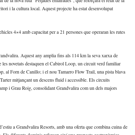
l de la nova ruta “Petjades enlairades”, que reforçarà el relat de la
rritori i la cultura local. Aquest projecte ha estat desenvolupat
ehicles 4×4 amb capacitat per a 21 persones que operaran les rutes
Grandvalira. Aquest any amplia fins als 114 km la seva xarxa de
e les novetats destaquen el Cabirol Loop, un circuit verd familiar
oop, al Forn de Canillo; i el nou Tamarro Flow Trail, una pista blava
rter mitjançant un descens fluid i accessible. Els circuits
ncamp i Grau Roig, consolidant Grandvalira com un dels majors
 d’estiu a Grandvalira Resorts, amb una oferta que combina cuina de
ra. Els diferents dominis reforcen així una proposta gastronòmica