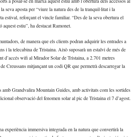
orts a posar-se en marxa aquest estiu amb l’obertura dels accessos al
 seva aposta per “viure la natura des de la tranquil·litat i la
 estival, reforçant el vincle familiar. “Des de la seva obertura el
ó aquest estiu”, ha destacat Ramonet.
emuntadors, de manera que els clients podran adquirir les entrades a
ans i la telecabina de Tristaina. Això suposarà un estalvi de més de
unt d’accés wifi al Mirador Solar de Tristaina, a 2.701 metres
adira de Creussans mitjançant un codi QR que permetrà descarregar la
es amb Grandvalira Mountain Guides, amb activitats com les sortides
radicional observació del fenomen solar al pic de Tristaina el 7 d’agost.
na experiència immersiva integrada en la natura que convertirà la