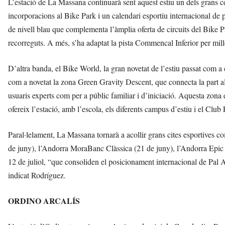
L’estació de La Massana continuarà sent aquest estiu un dels grans c
incorporacions al Bike Park i un calendari esportiu internacional de pr
de nivell blau que complementa l’àmplia oferta de circuits del Bike
recorreguts. A més, s’ha adaptat la pista Commencal Inferior per mill
D’altra banda, el Bike World, la gran novetat de l’estiu passat com a
com a novetat la zona Green Gravity Descent, que connecta la part alt
usuaris experts com per a públic familiar i d’iniciació. Aquesta zo
ofereix l’estació, amb l’escola, els diferents campus d’estiu i el Club 
Paral·lelament, La Massana tornarà a acollir grans cites esportives 
de juny), l’Andorra MoraBanc Clàssica (21 de juny), l’Andorra Epic 
12 de juliol, “que consoliden el posicionament internacional de Pal A
indicat Rodríguez.
ORDINO ARCALÍS