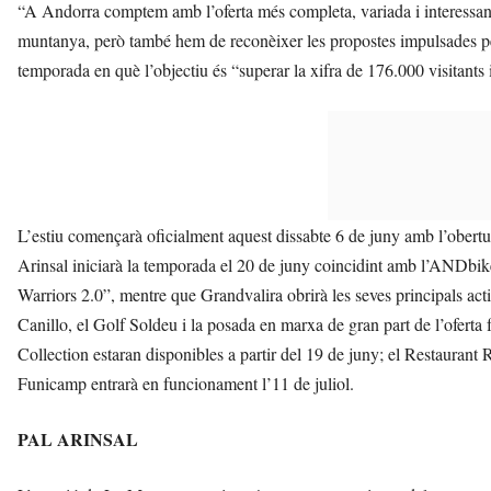
“A Andorra comptem amb l’oferta més completa, variada i interessant d
muntanya, però també hem de reconèixer les propostes impulsades pe
temporada en què l’objectiu és “superar la xifra de 176.000 visitants i
L’estiu començarà oficialment aquest dissabte 6 de juny amb l’obertu
Arinsal iniciarà la temporada el 20 de juny coincidint amb l’ANDbik
Warriors 2.0”, mentre que Grandvalira obrirà les seves principals ac
Canillo, el Golf Soldeu i la posada en marxa de gran part de l’oferta 
Collection estaran disponibles a partir del 19 de juny; el Restaurant 
Funicamp entrarà en funcionament l’11 de juliol.
PAL ARINSAL