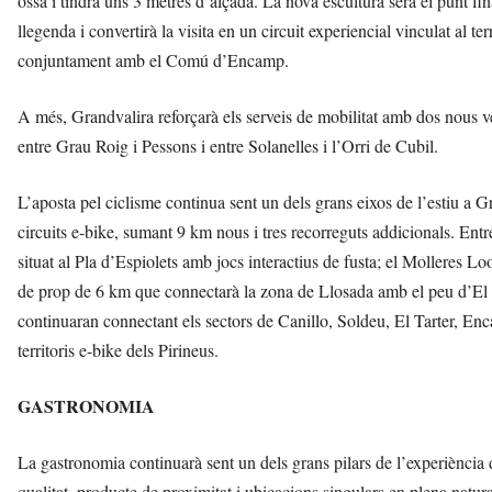
ossa i tindrà uns 3 metres d’alçada. La nova escultura serà el punt fina
llegenda i convertirà la visita en un circuit experiencial vinculat al te
conjuntament amb el Comú d’Encamp.
A més, Grandvalira reforçarà els serveis de mobilitat amb dos nous v
entre Grau Roig i Pessons i entre Solanelles i l’Orri de Cubil.
L’aposta pel ciclisme continua sent un dels grans eixos de l’estiu a 
circuits e-bike, sumant 9 km nous i tres recorreguts addicionals. Entr
situat al Pla d’Espiolets amb jocs interactius de fusta; el Molleres L
de prop de 6 km que connectarà la zona de Llosada amb el peu d’El Ta
continuaran connectant els sectors de Canillo, Soldeu, El Tarter, E
territoris e-bike dels Pirineus.
GASTRONOMIA
La gastronomia continuarà sent un dels grans pilars de l’experiència
qualitat, producte de proximitat i ubicacions singulars en plena natu