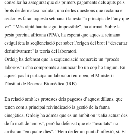
conseller ha assegurat que els primers pagaments dels ajuts pels
brots de dermatosi nodular, una de les qüestions que reclama el
sector, es faran aquesta setmana i la resta “a principis de l’any que
ve”. “Més ràpid hauria sigut impossible”, ha afirmat. Sobre la
pesta porcina africana (PPA), ha esperat que aquesta setmana
estigui feta la seqüenciació per saber l’origen del brot i “descartar
definitivament” la teoria del laboratori.
Ordeig ha defensat que la seqüenciació requereix un “procés
laboriós” i s’ha compromès a anunciar-ho un cop ho tinguin. En
aquest pas hi participa un laboratori europeu, el Ministeri i
l’Institut de Recerca Biomèdica (IRB).
En relació amb les protestes dels pagesos d’aquest dilluns, que
tenen com a principal reivindicació la gestió de la fauna
cinegètica, Ordeig ha admès que és un àmbit on “calia actuar des
de fa molt de temps”, però ha defensat que els “resultats” no
arribaran “en quatre dies”. “Hem de fer un punt d’inflexió, sí. El