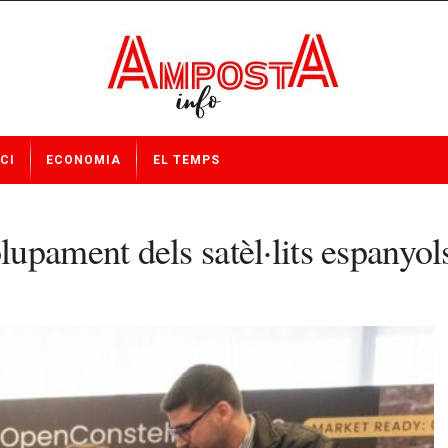
CI
ECONOMIA
EL TEMPS
pament dels satèl·lits espanyols