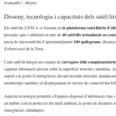
avançades”, afegeix.
Disseny, tecnologia i capacitats dels satèl·lit
la plataforma satel·litària d’alt
Els satèl·lits d’ESCA es basaran en
40 satèl·lits actualment en cons
provada i que s’utilitzarà en més de
100 quilograms
tracta de microsatèl·lits d’aproximadament
, dissenya
d’observació de la Terra.
càrregues útils complementàrie
Cada satèl·lit integra un conjunt de
capturar informació precisa sobre la superfície terrestre i marítima.
suport a la gestió d’emergències davant incendis forestals, inundacio
monitoratge marítim i el desplegament de serveis de connectivitat Io
Aquesta tecnologia permetrà a Espanya disposar d’informació clau i d’
en àmbits com la protecció del medi ambient, la gestió de desastres na
emergències climàtiques.