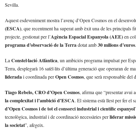
Sevilla.
Aquest esdeveniment mostra l’avenç d’Open Cosmos en el desenvol
(ESCA)
, que recentment ha superat amb èxit una de les principals fi
Agència Espacial Espanyola (AEE)
projecte, gestionat per l’
en col
programa d’observació de la Terra
30 milions d’euros
dotat amb
Constel·lació Atlàntica
La
, un ambiciós programa impulsat per Espan
Terra, desplegarà 16 satèl·lits d’última generació que operaran de m
liderada
Open Cosmos
i coordinada per
, que serà responsable del d
Tiago Rebelo, CRO d’Open Cosmos
, afirma que “presentar avui aq
la complexitat i l’ambició d’ESCA
. El sistema està llest per fer el 
d’Open Cosmos i de tot el consorci industrial i científic espanyol
liderar miss
tecnològica, industrial i de coordinació necessàries per
la societat
”, afegeix.