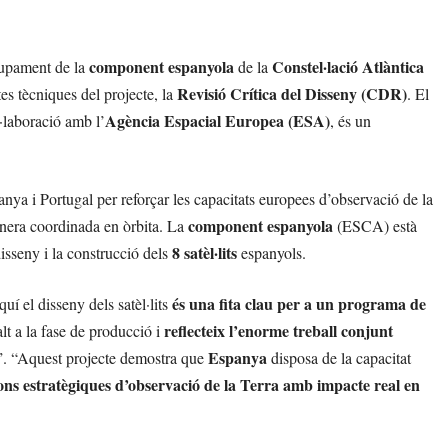
component espanyola
Constel·lació Atlàntica
upament de la
de la
Revisió Crítica del Disseny (CDR)
tes tècniques del projecte, la
. El
Agència Espacial Europea (ESA)
·laboració amb l’
, és un
.
ya i Portugal per reforçar les capacitats europees d’observació de la
component espanyola
anera coordinada en òrbita. La
(ESCA) està
8 satèl·lits
isseny i la construcció dels
espanyols.
és una fita clau per a un programa de
uí el disseny dels satèl·lits
reflecteix l’enorme treball conjunt
salt a la fase de producció i
Espanya
”. “Aquest projecte demostra que
disposa de la capacitat
ions estratègiques d’observació de la Terra amb impacte real en