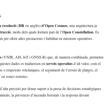
s
a resolució
HR
d’Open Cosmos
(
en anglès)
, una arquitectura ja
trucció
Open Constellation
, molts dels quals formen part de l’
. Es
ts per oferir altes prestacions i fiabilitat en missions operatives
s
(VNIR, AIS, IoT i GNSS-R) que, de manera combinada, permeten
serveis operatius
 Aquestes dades es tradueixen en
d’alt valor, com el
ns o erupcions volcàniques, el seguiment de l’erosió de platges, el
T en zones remotes.
alta precisió per donar suport a la presa de decisions estratègiques
turals, la prevenció d’incendis forestals i la resposta davant