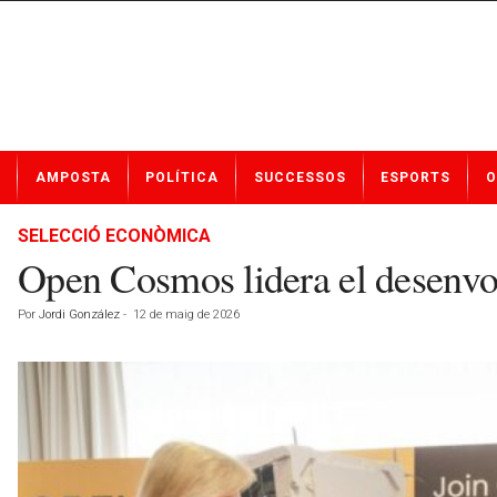
N
AMPOSTA
POLÍTICA
SUCCESSOS
ESPORTS
O
o
t
í
SELECCIÓ ECONÒMICA
c
Open Cosmos lidera el desenvolu
i
e
Por
Jordi González
-
12 de maig de 2026
s
d
e
A
m
p
o
s