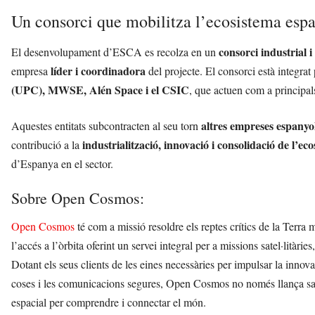
Un consorci que mobilitza l’ecosistema espa
consorci industrial i
El desenvolupament d’ESCA es recolza en un
líder i coordinadora
empresa
del projecte. El consorci està integrat
(UPC), MWSE, Alén Space i el CSIC
, que actuen com a principals
altres empreses espanyo
Aquestes entitats subcontracten al seu torn
industrialització, innovació i consolidació de l’ec
contribució a la
d’Espanya en el sector.
Sobre Open Cosmos:
Open Cosmos
té com a missió resoldre els reptes crítics de la Terra m
l’accés a l’òrbita oferint un servei integral per a missions satel·litàrie
Dotant els seus clients de les eines necessàries per impulsar la innovac
coses i les comunicacions segures, Open Cosmos no només llança satèl
espacial per comprendre i connectar el món.