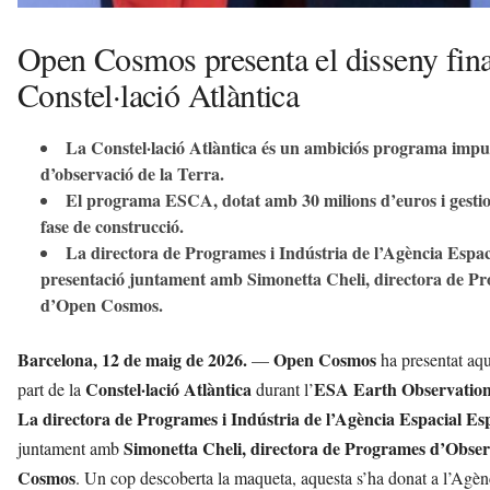
Open Cosmos presenta el disseny final 
Constel·lació Atlàntica
La Constel·lació Atlàntica és un ambiciós programa impul
d’observació de la Terra.
El programa ESCA, dotat amb 30 milions d’euros i gestio
fase de construcció.
La directora de Programes i Indústria de l’Agència Espac
presentació juntament amb Simonetta Cheli, directora de P
d’Open Cosmos.
Barcelona, 12 de maig de 2026.
Open Cosmos
—
ha presentat aq
Constel·lació Atlàntica
ESA Earth Observatio
part de la
durant l’
La directora de Programes i Indústria de l’Agència Espacial Es
Simonetta Cheli, directora de Programes d’Obser
juntament amb
Cosmos
. Un cop descoberta la maqueta, aquesta s’ha donat a l’Agèn