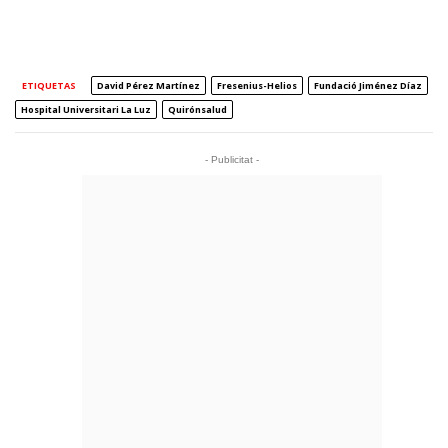
ETIQUETAS
David Pérez Martínez
Fresenius-Helios
Fundació Jiménez Díaz
Hospital Universitari La Luz
Quirónsalud
- Publicitat -