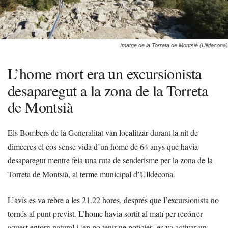
Imatge de la Torreta de Montsià (Ulldecona)
L’home mort era un excursionista
desaparegut a la zona de la Torreta
de Montsià
Els Bombers de la Generalitat van localitzar durant la nit de
dimecres el cos sense vida d’un home de 64 anys que havia
desaparegut mentre feia una ruta de senderisme per la zona de la
Torreta de Montsià, al terme municipal d’Ulldecona.
L’avís es va rebre a les 21.22 hores, després que l’excursionista no
tornés al punt previst. L’home havia sortit al matí per recórrer
aquest entorn natural i, en no tenir-ne notícies, es va activar un