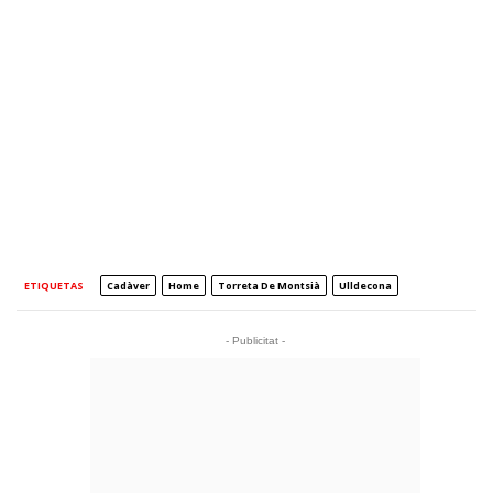
ETIQUETAS
Cadàver
Home
Torreta De Montsià
Ulldecona
- Publicitat -