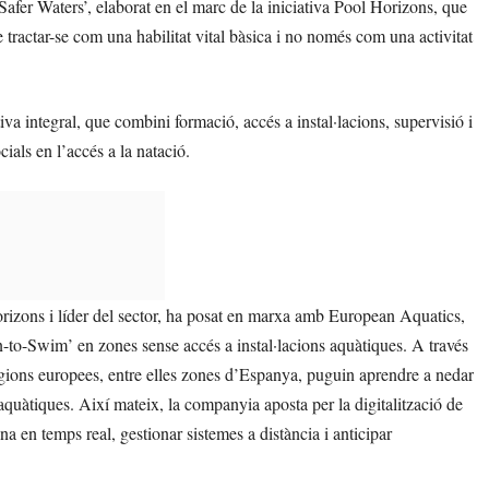
‘Safer Waters’, elaborat en el marc de la iniciativa Pool Horizons, que
tractar-se com una habilitat vital bàsica i no només com una activitat
a integral, que combini formació, accés a instal·lacions, supervisió i
cials en l’accés a la natació.
orizons i líder del sector, ha posat en marxa amb European Aquatics,
n-to-Swim’ en zones sense accés a instal·lacions aquàtiques. A través
egions europees, entre elles zones d’Espanya, puguin aprendre a nedar
 aquàtiques. Així mateix, la companyia aposta per la digitalització de
a en temps real, gestionar sistemes a distància i anticipar