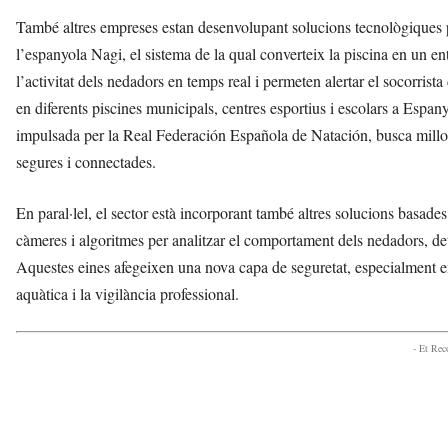
També altres empreses estan desenvolupant solucions tecnològiques per
l’espanyola Nagi, el sistema de la qual converteix la piscina en un e
l’activitat dels nedadors en temps real i permeten alertar el socorrist
en diferents piscines municipals, centres esportius i escolars a Esp
impulsada per la Real Federación Española de Natación, busca millor
segures i connectades.
En paral·lel, el sector està incorporant també altres solucions basade
càmeres i algoritmes per analitzar el comportament dels nedadors, dete
Aquestes eines afegeixen una nova capa de seguretat, especialment e
aquàtica i la vigilància professional.
- Et Re