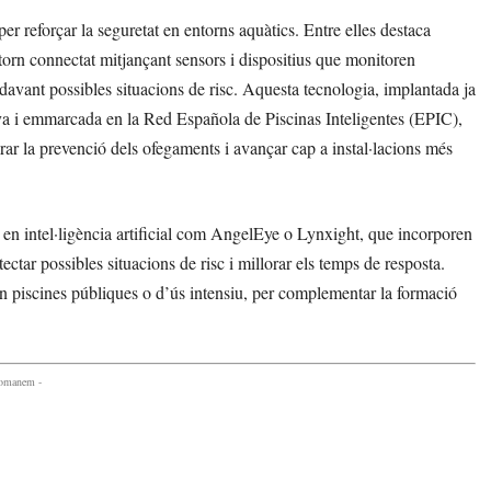
 reforçar la seguretat en entorns aquàtics. Entre elles destaca
ntorn connectat mitjançant sensors i dispositius que monitoren
a davant possibles situacions de risc. Aquesta tecnologia, implantada ja
anya i emmarcada en la Red Española de Piscinas Inteligentes (EPIC),
ar la prevenció dels ofegaments i avançar cap a instal·lacions més
s en intel·ligència artificial com AngelEye o Lynxight, que incorporen
ctar possibles situacions de risc i millorar els temps de resposta.
n piscines públiques o d’ús intensiu, per complementar la formació
comanem -