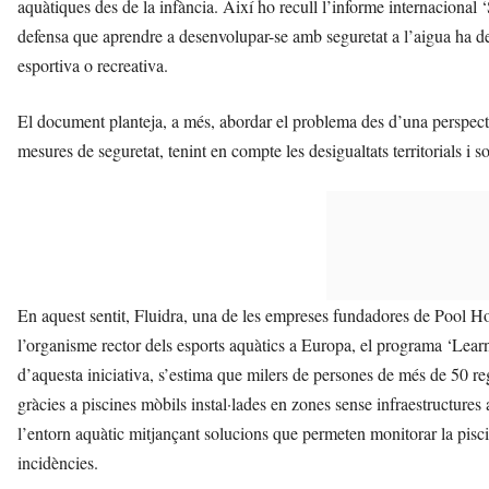
aquàtiques des de la infància. Així ho recull l’informe internacional 
defensa que aprendre a desenvolupar-se amb seguretat a l’aigua ha de 
esportiva o recreativa.
El document planteja, a més, abordar el problema des d’una perspectiv
mesures de seguretat, tenint en compte les desigualtats territorials i so
En aquest sentit, Fluidra, una de les empreses fundadores de Pool H
l’organisme rector dels esports aquàtics a Europa, el programa ‘Lear
d’aquesta iniciativa, s’estima que milers de persones de més de 50 r
gràcies a piscines mòbils instal·lades en zones sense infraestructures
l’entorn aquàtic mitjançant solucions que permeten monitorar la piscin
incidències.