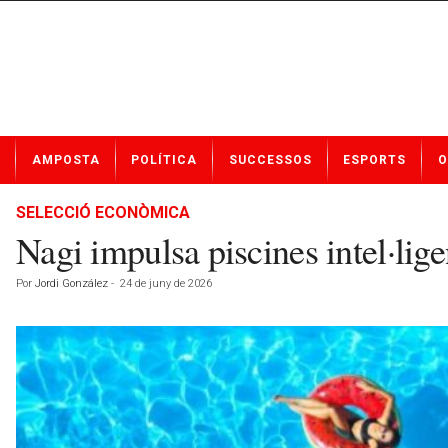
N
AMPOSTA
POLÍTICA
SUCCESSOS
ESPORTS
O
o
t
í
SELECCIÓ ECONÒMICA
c
Nagi impulsa piscines intel·lige
i
e
Por
Jordi González
-
24 de juny de 2026
s
d
e
A
m
p
o
s