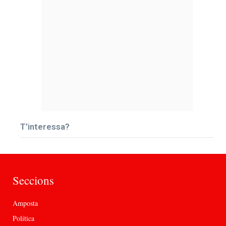
T’interessa?
Seccions
Amposta
Política