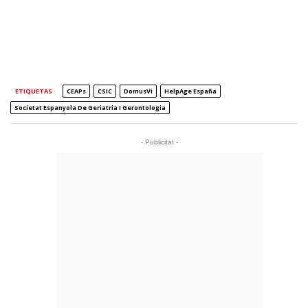
ETIQUETAS
CEAPs
CSIC
DomusVi
HelpAge España
Societat Espanyola De Geriatria I Gerontologia
- Publicitat -