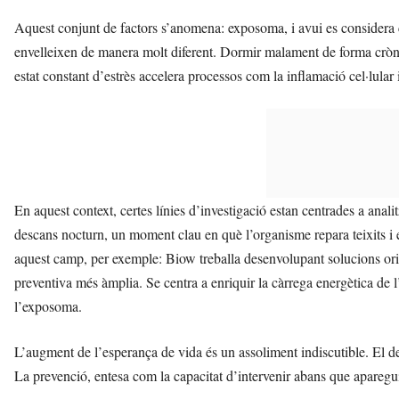
Aquest conjunt de factors s’anomena: exposoma, i avui es considera c
envelleixen de manera molt diferent. Dormir malament de forma crònic
estat constant d’estrès accelera processos com la inflamació cel·lular 
En aquest context, certes línies d’investigació estan centrades a anal
descans nocturn, un moment clau en què l’organisme repara teixits i 
aquest camp, per exemple: Biow treballa desenvolupant solucions orie
preventiva més àmplia. Se centra a enriquir la càrrega energètica de
l’exposoma.
L’augment de l’esperança de vida és un assoliment indiscutible. El de
La prevenció, entesa com la capacitat d’intervenir abans que aparegui 