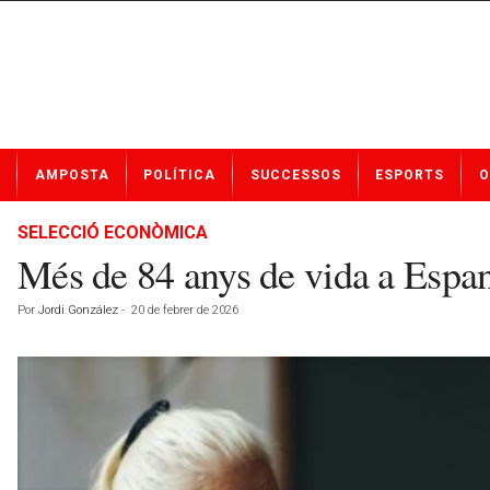
N
AMPOSTA
POLÍTICA
SUCCESSOS
ESPORTS
O
o
t
í
SELECCIÓ ECONÒMICA
c
Més de 84 anys de vida a Espany
i
e
Por
Jordi González
-
20 de febrer de 2026
s
d
e
A
m
p
o
s