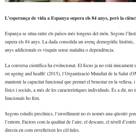
L’esperança de vida a Espanya supera els 84 anys, però la ciència
Espanya se situa entre els països més longeus del món. Segons l’Insti
supera els 84 anys. La dada consolida un avenç demogràfic històric,
anys addicionals es visquin sense malaltia o dependència.
La conversa científica ha evolucionat. El focus ja no està únicament 
on ageing and health’ (2015), l’Organització Mundial de la Salut (O
mantenir la capacitat funcional que permet el benestar en la vellesa, 
físics i socials, a més de les característiques individuals. És a dir,
funcionals ho fem.
Segons estudis preclínics, l’envelliment no és només una qüestió genèti
l’entorn. Factors com la qualitat de l’aire, el descans, el nivell d’es
directa en com envelleixen les cèl·lules.