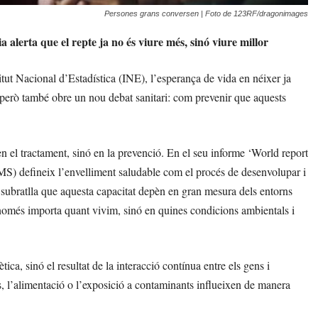
Persones grans conversen | Foto de 123RF/dragonimages
 alerta que el repte ja no és viure més, sinó viure millor
tut Nacional d’Estadística (INE), l’esperança de vida en néixer ja
 però també obre un nou debat sanitari: com prevenir que aquests
en el tractament, sinó en la prevenció. En el seu informe ‘World report
MS) defineix l’envelliment saludable com el procés de desenvolupar i
i subratlla que aquesta capacitat depèn en gran mesura dels entorns
 no només importa quant vivim, sinó en quines condicions ambientals i
ca, sinó el resultat de la interacció contínua entre els gens i
très, l’alimentació o l’exposició a contaminants influeixen de manera