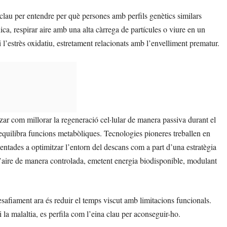
lau per entendre per què persones amb perfils genètics similars
a, respirar aire amb una alta càrrega de partícules o viure en un
i l’estrès oxidatiu, estretament relacionats amb l’envelliment prematur.
itzar com millorar la regeneració cel·lular de manera passiva durant el
equilibra funcions metabòliques. Tecnologies pioneres treballen en
ntades a optimitzar l’entorn del descans com a part d’una estratègia
 l’aire de manera controlada, emetent energia biodisponible, modulant
safiament ara és reduir el temps viscut amb limitacions funcionals.
la malaltia, es perfila com l’eina clau per aconseguir-ho.