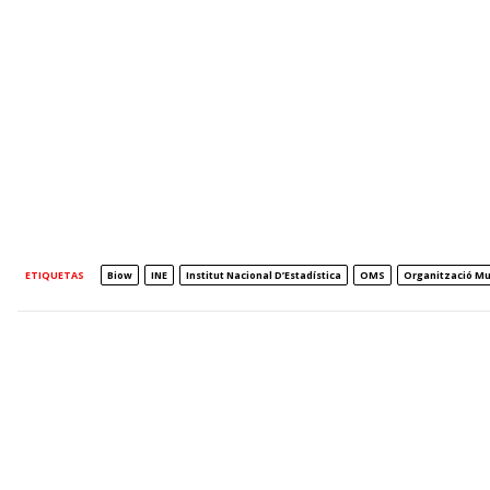
ETIQUETAS
Biow
INE
Institut Nacional D’Estadística
OMS
Organització Mu