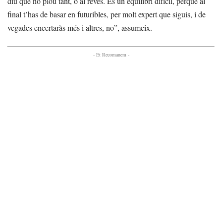
diu que no plou tant, o al revés.
És un equilibri difícil, perquè al
final t’has de basar en futuribles, per molt expert que siguis, i de
vegades encertaràs més i altres, no”, assumeix.
- Et Recomanem -