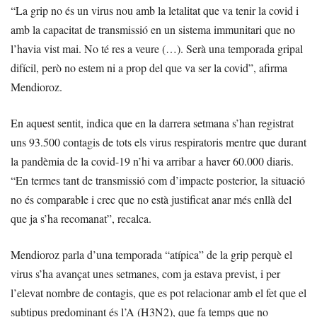
“La grip no és un virus nou amb la letalitat que va tenir la covid i
amb la capacitat de transmissió en un sistema immunitari que no
l’havia vist mai. No té res a veure (…). Serà una temporada gripal
difícil, però no estem ni a prop del que va ser la covid”, afirma
Mendioroz.
En aquest sentit, indica que en la darrera setmana s’han registrat
uns 93.500 contagis de tots els virus respiratoris mentre que durant
la pandèmia de la covid-19 n’hi va arribar a haver 60.000 diaris.
“En termes tant de transmissió com d’impacte posterior, la situació
no és comparable i crec que no està justificat anar més enllà del
que ja s’ha recomanat”, recalca.
Mendioroz parla d’una temporada “atípica” de la grip perquè el
virus s’ha avançat unes setmanes, com ja estava previst, i per
l’elevat nombre de contagis, que es pot relacionar amb el fet que el
subtipus predominant és l’A (H3N2), que fa temps que no