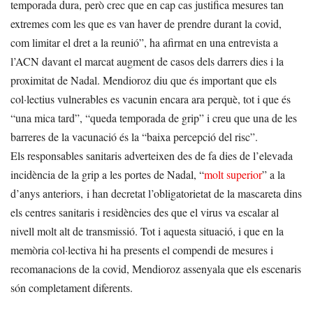
temporada dura, però crec que en cap cas justifica mesures tan
extremes com les que es van haver de prendre durant la covid,
com limitar el dret a la reunió”, ha afirmat en una entrevista a
l’ACN davant el marcat augment de casos dels darrers dies i la
proximitat de Nadal. Mendioroz diu que és important que els
col·lectius vulnerables es vacunin encara ara perquè, tot i que és
“una mica tard”, “queda temporada de grip” i creu que una de les
barreres de la vacunació és la “baixa percepció del risc”.
Els responsables sanitaris adverteixen des de fa dies de l’elevada
incidència de la grip a les portes de Nadal, “
molt superior
” a la
d’anys anteriors, i han decretat l’obligatorietat de la mascareta dins
els centres sanitaris i residències des que el virus va escalar al
nivell molt alt de transmissió. Tot i aquesta situació, i que en la
memòria col·lectiva hi ha presents el compendi de mesures i
recomanacions de la covid, Mendioroz assenyala que els escenaris
són completament diferents.