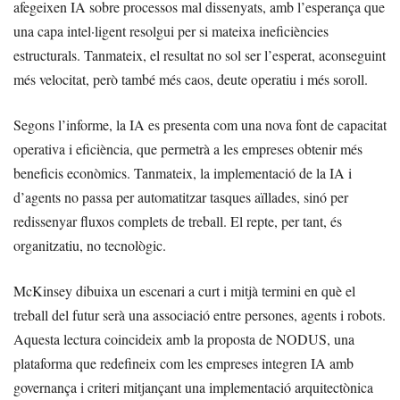
afegeixen IA sobre processos mal dissenyats, amb l’esperança que
una capa intel·ligent resolgui per si mateixa ineficiències
estructurals. Tanmateix, el resultat no sol ser l’esperat, aconseguint
més velocitat, però també més caos, deute operatiu i més soroll.
Segons l’informe, la IA es presenta com una nova font de capacitat
operativa i eficiència, que permetrà a les empreses obtenir més
beneficis econòmics. Tanmateix, la implementació de la IA i
d’agents no passa per automatitzar tasques aïllades, sinó per
redissenyar fluxos complets de treball. El repte, per tant, és
organitzatiu, no tecnològic.
McKinsey dibuixa un escenari a curt i mitjà termini en què el
treball del futur serà una associació entre persones, agents i robots.
Aquesta lectura coincideix amb la proposta de NODUS, una
plataforma que redefineix com les empreses integren IA amb
governança i criteri mitjançant una implementació arquitectònica