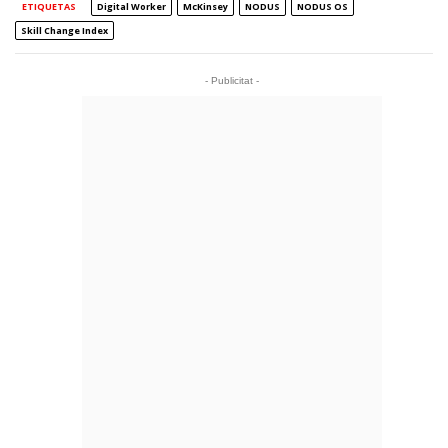
ETIQUETAS
Digital Worker
McKinsey
NODUS
NODUS OS
Skill Change Index
- Publicitat -