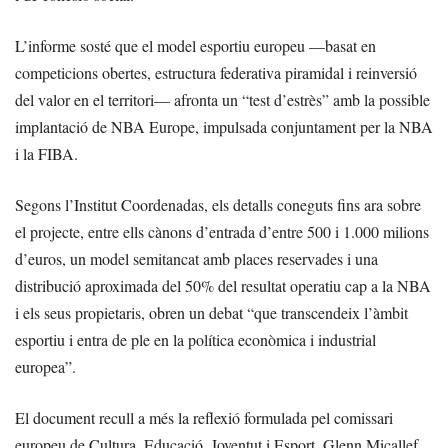
L’informe sosté que el model esportiu europeu —basat en
competicions obertes, estructura federativa piramidal i reinversió
del valor en el territori— afronta un “test d’estrès” amb la possible
implantació de NBA Europe, impulsada conjuntament per la NBA
i la FIBA.
Segons l’Institut Coordenadas, els detalls coneguts fins ara sobre
el projecte, entre ells cànons d’entrada d’entre 500 i 1.000 milions
d’euros, un model semitancat amb places reservades i una
distribució aproximada del 50% del resultat operatiu cap a la NBA
i els seus propietaris, obren un debat “que transcendeix l’àmbit
esportiu i entra de ple en la política econòmica i industrial
europea”.
El document recull a més la reflexió formulada pel comissari
europeu de Cultura, Educació, Joventut i Esport, Glenn Micallef,