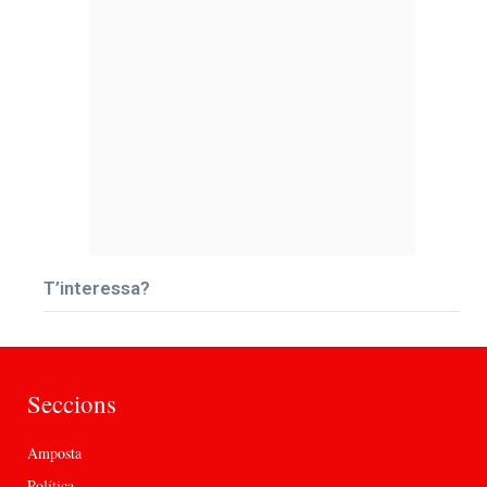
T’interessa?
Seccions
Amposta
Política