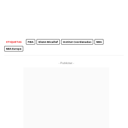
ETIQUETAS
FIBA
Glenn Micallef
Institut Coordenadas
NBA
NBA Europe
- Publicitat -