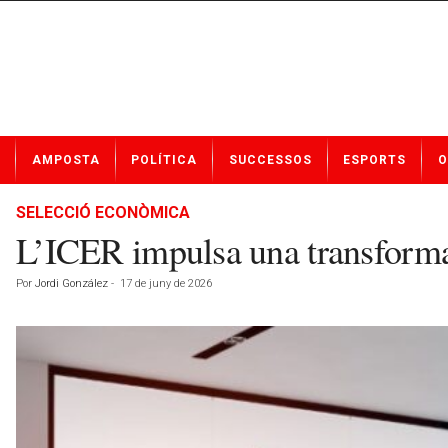
N
AMPOSTA
POLÍTICA
SUCCESSOS
ESPORTS
O
o
t
í
SELECCIÓ ECONÒMICA
c
L’ICER impulsa una transformac
i
e
Por
Jordi González
-
17 de juny de 2026
s
d
e
A
m
p
o
s