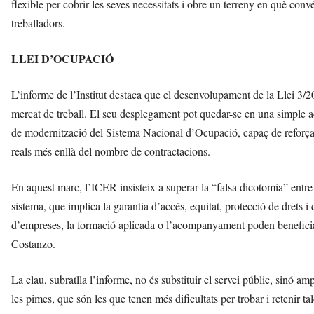
flexible per cobrir les seves necessitats i obre un terreny en què co
treballadors.
LLEI D’OCUPACIÓ
L’informe de l’Institut destaca que el desenvolupament de la Llei 3/20
mercat de treball. El seu desplegament pot quedar-se en una simple a
de modernització del Sistema Nacional d’Ocupació, capaç de reforçar 
reals més enllà del nombre de contractacions.
En aquest marc, l’ICER insisteix a superar la “falsa dicotomia” entre e
sistema, que implica la garantia d’accés, equitat, protecció de drets i 
d’empreses, la formació aplicada o l’acompanyament poden beneficiar
Costanzo.
La clau, subratlla l’informe, no és substituir el servei públic, sinó am
les pimes, que són les que tenen més dificultats per trobar i retenir tal