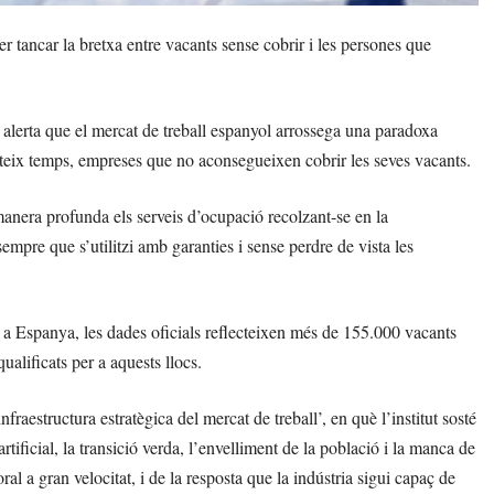
tancar la bretxa entre vacants sense cobrir i les persones que
 alerta que el mercat de treball espanyol arrossega una paradoxa
mateix temps, empreses que no aconsegueixen cobrir les seves vacants.
manera profunda els serveis d’ocupació recolzant-se en la
 sempre que s’utilitzi amb garanties i sense perdre de vista les
 a Espanya, les dades oficials reflecteixen més de 155.000 vacants
ualificats per a aquests llocs.
fraestructura estratègica del mercat de treball’, en què l’institut sosté
rtificial, la transició verda, l’envelliment de la població i la manca de
oral a gran velocitat, i de la resposta que la indústria sigui capaç de