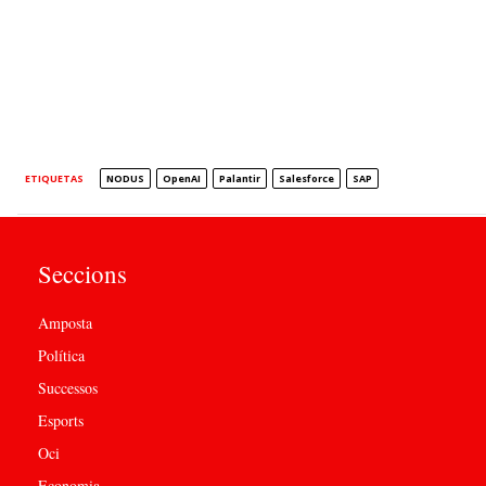
ETIQUETAS
NODUS
OpenAI
Palantir
Salesforce
SAP
Seccions
Amposta
Política
Successos
Esports
Oci
Economia