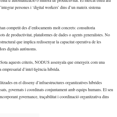
 eina d’automatització o millora de productivitat. El mercat entra ara
’integrar persones i ‘digital workers’ dins d’un mateix sistema
 han competit des d’enfocaments molt concrets: consultoria
lots de productivitat, plataformes de dades o agents generalistes. No
tructural que implica redissenyar la capacitat operativa de les
dors digitals autònoms.
r. Sota aquests criteris, NODUS assenyala que emergeix com una
empresarial d’intel·ligència híbrida.
ades en el disseny d’infraestructures organitzatives híbrides
visats, governats i coordinats conjuntament amb equips humans. El seu
incorporant governance, traçabilitat i coordinació organitzativa dins