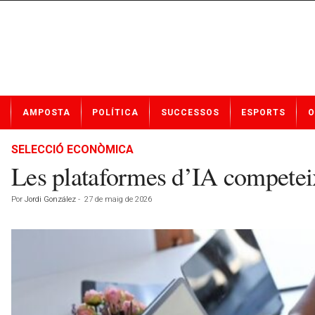
N
AMPOSTA
POLÍTICA
SUCCESSOS
ESPORTS
O
o
t
í
SELECCIÓ ECONÒMICA
c
Les plataformes d’IA competeix
i
e
Por
Jordi González
-
27 de maig de 2026
s
d
e
A
m
p
o
s