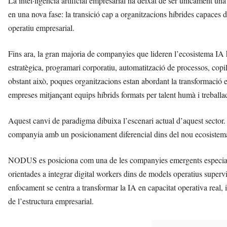
La intel·ligència artificial empresarial ha deixat de ser únicament una
en una nova fase: la transició cap a organitzacions híbrides capaces d
operatiu empresarial.
Fins ara, la gran majoria de companyies que lideren l’ecosistema IA
estratègica, programari corporatiu, automatització de processos, copi
obstant això, poques organitzacions estan abordant la transformació es
empreses mitjançant equips híbrids formats per talent humà i treballa
Aquest canvi de paradigma dibuixa l’escenari actual d’aquest secto
companyia amb un posicionament diferencial dins del nou ecosistema 
NODUS es posiciona com una de les companyies emergents especialitz
orientades a integrar digital workers dins de models operatius super
enfocament se centra a transformar la IA en capacitat operativa real, 
de l’estructura empresarial.