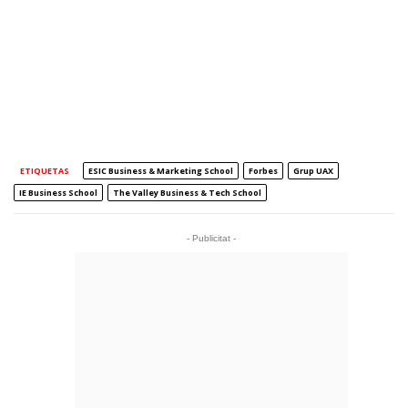
ETIQUETAS
ESIC Business & Marketing School
Forbes
Grup UAX
IE Business School
The Valley Business & Tech School
- Publicitat -