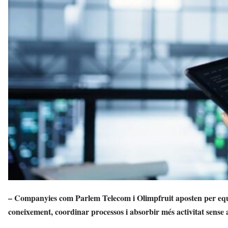
t
a
a
v
u
i
– Companyies com Parlem Telecom i Olimpfruit aposten per equi
coneixement, coordinar processos i absorbir més activitat sense