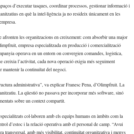
paços d’executar tasques, coordinar processos, gestionar informació i
tzatius en què la intel·ligència ja no resideix únicament en les
’empresa.
e afronten les organitzacions en creixement: com absorbir una major
Olimpfruit, empresa especialitzada en producció i comercialització
ompanyia operava en un entorn on convergien comandes, logística,
e creixia l’activitat, cada nova operació exigia més seguiment
 mantenir la continuïtat del negoci.
ructura administrativa”, va explicar Franesc Pena, d’Olimpfruit. La
anitzatiu. La qüestió no passava per incorporar més software, sinó
mentats sobre un context compartit.
 especialitzats col·laboren amb els equips humans en àmbits com la
ontrol d’estoc i la relació operativa amb el personal de camp. “Avui
transversal, amb més visibilitat, continuïtat organitzativa i menys