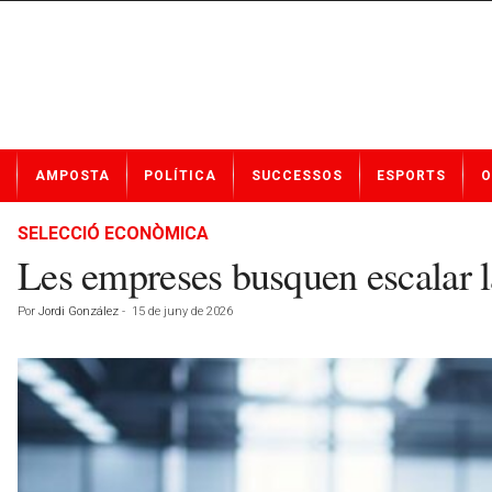
N
AMPOSTA
POLÍTICA
SUCCESSOS
ESPORTS
O
o
t
í
SELECCIÓ ECONÒMICA
c
Les empreses busquen escalar l
i
e
Por
Jordi González
-
15 de juny de 2026
s
d
e
A
m
p
o
s