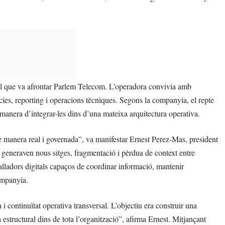
 el que va afrontar Parlem Telecom. L’operadora convivia amb
ències, reporting i operacions tècniques. Segons la companyia, el repte
a manera d’integrar-les dins d’una mateixa arquitectura operativa.
e manera real i governada”, va manifestar Ernest Perez-Mas, president
s generaven nous sitges, fragmentació i pèrdua de context entre
alladors digitals capaços de coordinar informació, mantenir
companyia.
 continuïtat operativa transversal. L’objectiu era construir una
a estructural dins de tota l’organització”, afirma Ernest. Mitjançant