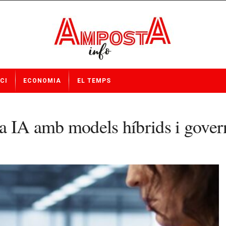
CI
ECONOMIA
EL TEMPS
a IA amb models híbrids i gover