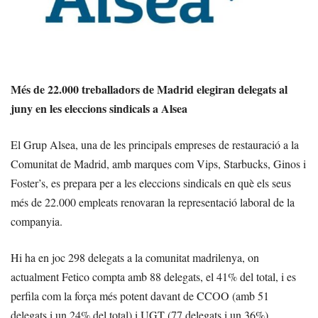
Més de 22.000 treballadors de Madrid elegiran delegats al
juny en les eleccions sindicals a Alsea
El Grup Alsea, una de les principals empreses de restauració a la
Comunitat de Madrid, amb marques com Vips, Starbucks, Ginos i
Foster’s, es prepara per a les eleccions sindicals en què els seus
més de 22.000 empleats renovaran la representació laboral de la
companyia.
Hi ha en joc 298 delegats a la comunitat madrilenya, on
actualment Fetico compta amb 88 delegats, el 41% del total, i es
perfila com la força més potent davant de CCOO (amb 51
delegats i un 24% del total) i UGT (77 delegats i un 36%).