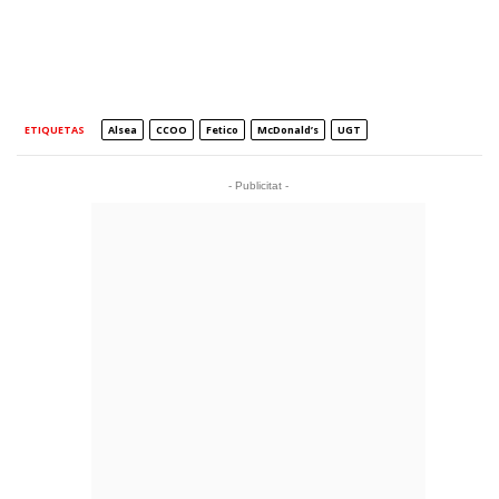
ETIQUETAS
Alsea
CCOO
Fetico
McDonald’s
UGT
- Publicitat -