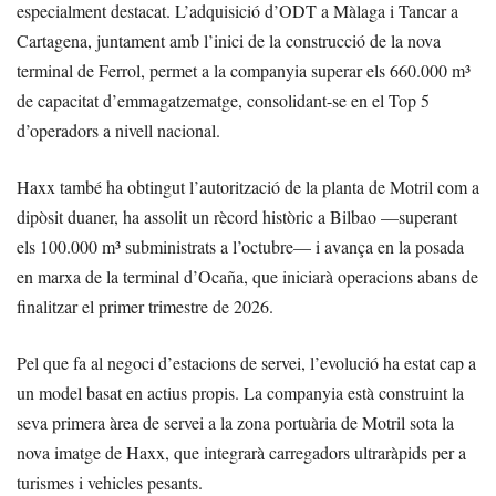
especialment destacat. L’adquisició d’ODT a Màlaga i Tancar a
Cartagena, juntament amb l’inici de la construcció de la nova
terminal de Ferrol, permet a la companyia superar els 660.000 m³
de capacitat d’emmagatzematge, consolidant-se en el Top 5
d’operadors a nivell nacional.
Haxx també ha obtingut l’autorització de la planta de Motril com a
dipòsit duaner, ha assolit un rècord històric a Bilbao —superant
els 100.000 m³ subministrats a l’octubre— i avança en la posada
en marxa de la terminal d’Ocaña, que iniciarà operacions abans de
finalitzar el primer trimestre de 2026.
Pel que fa al negoci d’estacions de servei, l’evolució ha estat cap a
un model basat en actius propis. La companyia està construint la
seva primera àrea de servei a la zona portuària de Motril sota la
nova imatge de Haxx, que integrarà carregadors ultraràpids per a
turismes i vehicles pesants.