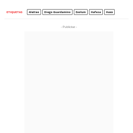
ETIQUETAS
Aletteo
Diego Guardamino
Exolum
Hafesa
Haxx
- Publicitat -