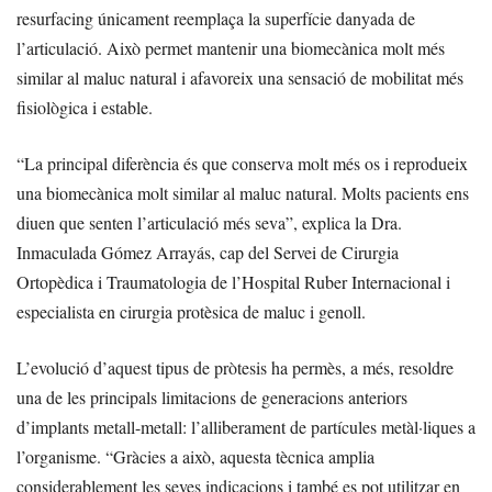
resurfacing únicament reemplaça la superfície danyada de
l’articulació. Això permet mantenir una biomecànica molt més
similar al maluc natural i afavoreix una sensació de mobilitat més
fisiològica i estable.
“La principal diferència és que conserva molt més os i reprodueix
una biomecànica molt similar al maluc natural. Molts pacients ens
diuen que senten l’articulació més seva”, explica la Dra.
Inmaculada Gómez Arrayás, cap del Servei de Cirurgia
Ortopèdica i Traumatologia de l’Hospital Ruber Internacional i
especialista en cirurgia protèsica de maluc i genoll.
L’evolució d’aquest tipus de pròtesis ha permès, a més, resoldre
una de les principals limitacions de generacions anteriors
d’implants metall-metall: l’alliberament de partícules metàl·liques a
l’organisme. “Gràcies a això, aquesta tècnica amplia
considerablement les seves indicacions i també es pot utilitzar en