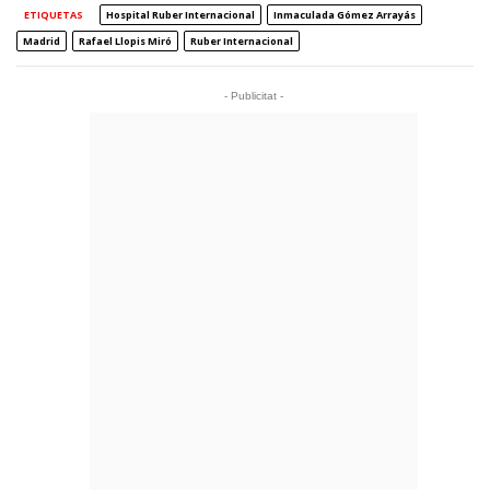
ETIQUETAS
Hospital Ruber Internacional
Inmaculada Gómez Arrayás
Madrid
Rafael Llopis Miró
Ruber Internacional
- Publicitat -