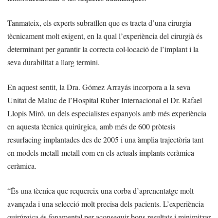
Tanmateix, els experts subratllen que es tracta d’una cirurgia
tècnicament molt exigent, en la qual l’experiència del cirurgià és
determinant per garantir la correcta col·locació de l’implant i la
seva durabilitat a llarg termini.
En aquest sentit, la Dra. Gómez Arrayás incorpora a la seva
Unitat de Maluc de l’Hospital Ruber Internacional el Dr. Rafael
Llopis Miró, un dels especialistes espanyols amb més experiència
en aquesta tècnica quirúrgica, amb més de 600 pròtesis
resurfacing implantades des de 2005 i una àmplia trajectòria tant
en models metall-metall com en els actuals implants ceràmica-
ceràmica.
“És una tècnica que requereix una corba d’aprenentatge molt
avançada i una selecció molt precisa dels pacients. L’experiència
quirúrgica és fonamental per aconseguir bons resultats i minimitzar