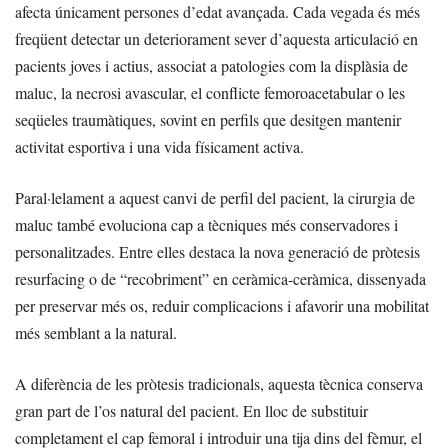
afecta únicament persones d’edat avançada. Cada vegada és més
freqüent detectar un deteriorament sever d’aquesta articulació en
pacients joves i actius, associat a patologies com la displàsia de
maluc, la necrosi avascular, el conflicte femoroacetabular o les
seqüeles traumàtiques, sovint en perfils que desitgen mantenir
activitat esportiva i una vida físicament activa.
Paral·lelament a aquest canvi de perfil del pacient, la cirurgia de
maluc també evoluciona cap a tècniques més conservadores i
personalitzades. Entre elles destaca la nova generació de pròtesis
resurfacing o de “recobriment” en ceràmica-ceràmica, dissenyada
per preservar més os, reduir complicacions i afavorir una mobilitat
més semblant a la natural.
A diferència de les pròtesis tradicionals, aquesta tècnica conserva
gran part de l’os natural del pacient. En lloc de substituir
completament el cap femoral i introduir una tija dins del fèmur, el