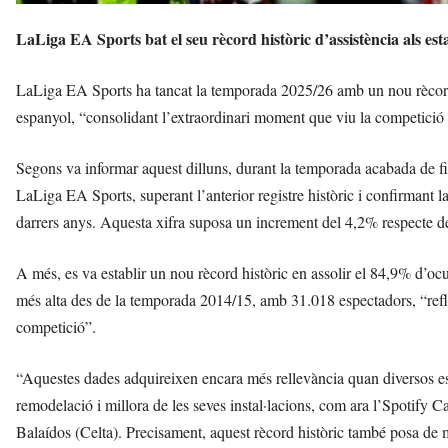
LaLiga EA Sports bat el seu rècord històric d’assistència als est
LaLiga EA Sports ha tancat la temporada 2025/26 amb un nou rècord h
espanyol, “consolidant l’extraordinari moment que viu la competició i el
Segons va informar aquest dilluns, durant la temporada acabada de fin
LaLiga EA Sports, superant l’anterior registre històric i confirmant 
darrers anys. Aquesta xifra suposa un increment del 4,2% respecte 
A més, es va establir un nou rècord històric en assolir el 84,9% d’ocup
més alta des de la temporada 2014/15, amb 31.018 espectadors, “reflecti
competició”.
“Aquestes dades adquireixen encara més rellevància quan diversos est
remodelació i millora de les seves instal·lacions, com ara l’Spoti
Balaídos (Celta). Precisament, aquest rècord històric també posa de 