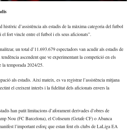
adis
istòric d’assistència als estadis de la màxima categoria del futbol
 fort vincle entre el futbol i els seus aficionats”.
alitzar, un total d’11.693.679 espectadors van acudir als estadis de
la tendència ascendent que ve experimentant la competició en els
de la temporada 2024/25.
ació als estadis. Així mateix, es va registrar l’assistència mitjana
nt el creixent interès i la fidelitat dels aficionats envers la
adis han patit limitacions d’aforament derivades d’obres de
fy Camp Nou (FC Barcelona), el Coliseum (Getafe CF) o Abanca
manifest l’important esforç que estan fent els clubs de LaLiga EA