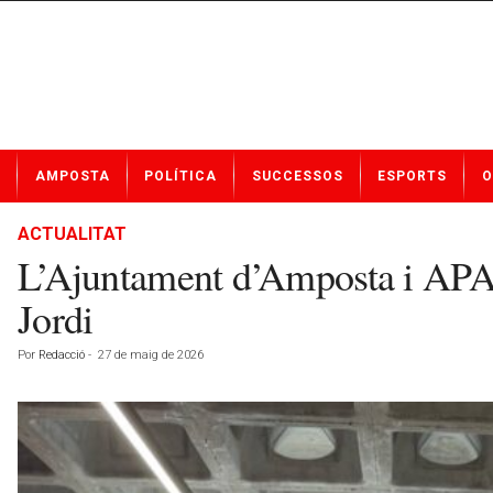
N
AMPOSTA
POLÍTICA
SUCCESSOS
ESPORTS
O
o
t
í
ACTUALITAT
c
L’Ajuntament d’Amposta i APASA
i
e
Jordi
s
d
Por
Redacció
-
27 de maig de 2026
e
A
m
p
o
s