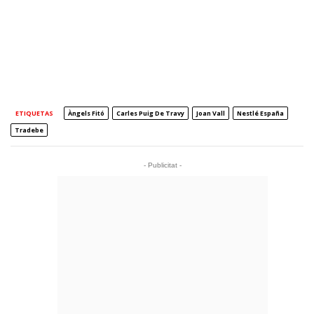
ETIQUETAS
Àngels Fitó
Carles Puig De Travy
Joan Vall
Nestlé España
Tradebe
- Publicitat -