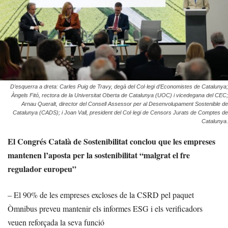
D’esquerra a dreta: Carles Puig de Travy, degà del Col·legi d’Economistes de Catalunya;
Àngels Fitó, rectora de la Universitat Oberta de Catalunya (UOC) i vicedegana del CEC;
Arnau Queralt, director del Consell Assessor per al Desenvolupament Sostenible de
Catalunya (CADS); i Joan Vall, president del Col·legi de Censors Jurats de Comptes de
Catalunya.
El Congrés Català de Sostenibilitat conclou que les empreses
mantenen l’aposta per la sostenibilitat “malgrat el fre
regulador europeu”
– El 90% de les empreses excloses de la CSRD pel paquet
Òmnibus preveu mantenir els informes ESG i els verificadors
veuen reforçada la seva funció