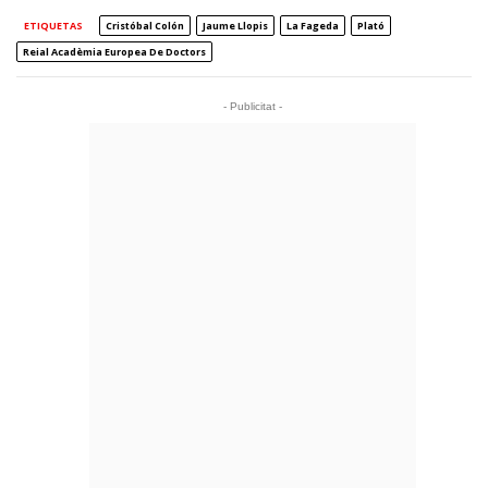
ETIQUETAS
Cristóbal Colón
Jaume Llopis
La Fageda
Plató
Reial Acadèmia Europea De Doctors
- Publicitat -