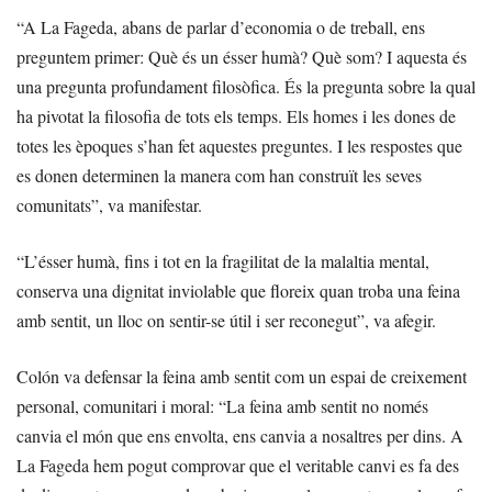
“A La Fageda, abans de parlar d’economia o de treball, ens
preguntem primer: Què és un ésser humà? Què som? I aquesta és
una pregunta profundament filosòfica. És la pregunta sobre la qual
ha pivotat la filosofia de tots els temps. Els homes i les dones de
totes les èpoques s’han fet aquestes preguntes. I les respostes que
es donen determinen la manera com han construït les seves
comunitats”, va manifestar.
“L’ésser humà, fins i tot en la fragilitat de la malaltia mental,
conserva una dignitat inviolable que floreix quan troba una feina
amb sentit, un lloc on sentir-se útil i ser reconegut”, va afegir.
Colón va defensar la feina amb sentit com un espai de creixement
personal, comunitari i moral: “La feina amb sentit no només
canvia el món que ens envolta, ens canvia a nosaltres per dins. A
La Fageda hem pogut comprovar que el veritable canvi es fa des