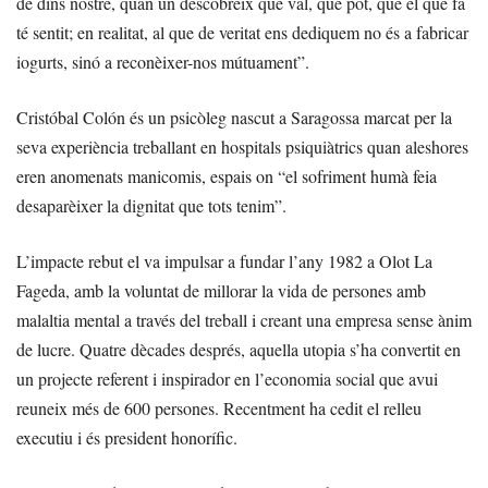
de dins nostre, quan un descobreix que val, que pot, que el que fa
té sentit; en realitat, al que de veritat ens dediquem no és a fabricar
iogurts, sinó a reconèixer-nos mútuament”.
Cristóbal Colón és un psicòleg nascut a Saragossa marcat per la
seva experiència treballant en hospitals psiquiàtrics quan aleshores
eren anomenats manicomis, espais on “el sofriment humà feia
desaparèixer la dignitat que tots tenim”.
L’impacte rebut el va impulsar a fundar l’any 1982 a Olot La
Fageda, amb la voluntat de millorar la vida de persones amb
malaltia mental a través del treball i creant una empresa sense ànim
de lucre. Quatre dècades després, aquella utopia s’ha convertit en
un projecte referent i inspirador en l’economia social que avui
reuneix més de 600 persones. Recentment ha cedit el relleu
executiu i és president honorífic.