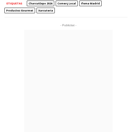
ETIQUETAS
CharcutExpo 2026
Comerç Local
Ifema Madrid
Productes Gourmet
Xarcuteria
- Publicitat -