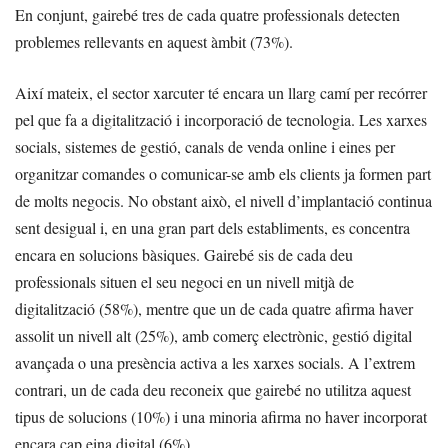
En conjunt, gairebé tres de cada quatre professionals detecten
problemes rellevants en aquest àmbit (73%).
Així mateix, el sector xarcuter té encara un llarg camí per recórrer
pel que fa a digitalització i incorporació de tecnologia. Les xarxes
socials, sistemes de gestió, canals de venda online i eines per
organitzar comandes o comunicar-se amb els clients ja formen part
de molts negocis. No obstant això, el nivell d’implantació continua
sent desigual i, en una gran part dels establiments, es concentra
encara en solucions bàsiques. Gairebé sis de cada deu
professionals situen el seu negoci en un nivell mitjà de
digitalització (58%), mentre que un de cada quatre afirma haver
assolit un nivell alt (25%), amb comerç electrònic, gestió digital
avançada o una presència activa a les xarxes socials. A l’extrem
contrari, un de cada deu reconeix que gairebé no utilitza aquest
tipus de solucions (10%) i una minoria afirma no haver incorporat
encara cap eina digital (6%).