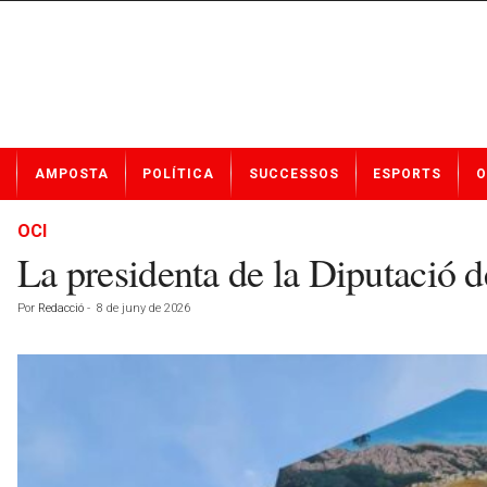
N
AMPOSTA
POLÍTICA
SUCCESSOS
ESPORTS
O
o
t
í
OCI
c
La presidenta de la Diputació d
i
e
Por
Redacció
-
8 de juny de 2026
s
d
e
A
m
p
o
s