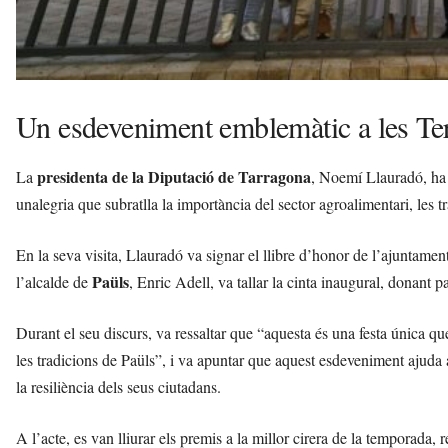
Un esdeveniment emblemàtic a les Ter
presidenta de la Diputació de Tarragona
La
, Noemí Llauradó, ha 
unalegria que subratlla la importància del sector agroalimentari, les t
En la seva visita, Llauradó va signar el llibre d’honor de l’ajuntament
Paüls
l’alcalde de
, Enric Adell, va tallar la cinta inaugural, donant pa
Durant el seu discurs, va ressaltar que “aquesta és una festa única que
les tradicions de Paüls”, i va apuntar que aquest esdeveniment ajuda 
la resiliència dels seus ciutadans.
A l’acte, es van lliurar els premis a la millor cirera de la temporada, 