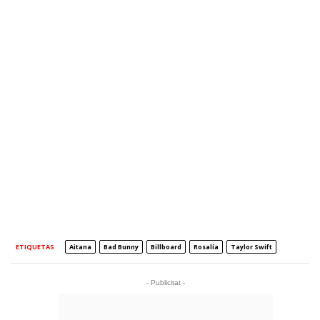
ETIQUETAS
Aitana
Bad Bunny
Billboard
Rosalía
Taylor Swift
- Publicitat -