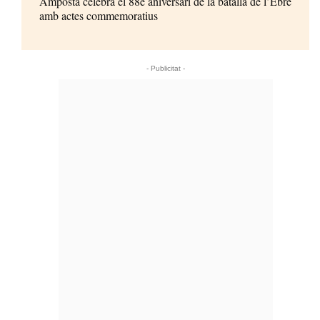
Amposta celebra el 88è aniversari de la batalla de l’Ebre
amb actes commemoratius
- Publicitat -