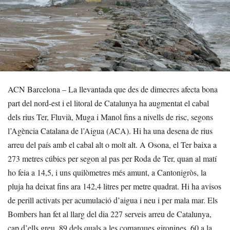
ACN Barcelona – La llevantada que des de dimecres afecta bona
part del nord-est i el litoral de Catalunya ha augmentat el cabal
dels rius Ter, Fluvià, Muga i Manol fins a nivells de risc, segons
l’Agència Catalana de l’Aigua (ACA). Hi ha una desena de rius
arreu del país amb el cabal alt o molt alt. A Osona, el Ter baixa a
273 metres cúbics per segon al pas per Roda de Ter, quan al matí
ho feia a 14,5, i uns quilòmetres més amunt, a Cantonigròs, la
pluja ha deixat fins ara 142,4 litres per metre quadrat. Hi ha avisos
de perill activats per acumulació d’aigua i neu i per mala mar. Els
Bombers han fet al llarg del dia 227 serveis arreu de Catalunya,
cap d’ells greu, 89 dels quals a les comarques gironines, 60 a la