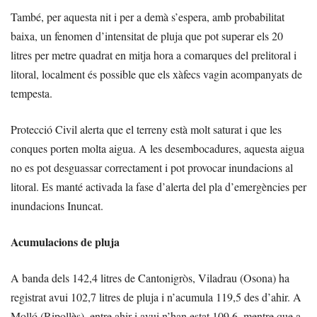
També, per aquesta nit i per a demà s’espera, amb probabilitat
baixa, un fenomen d’intensitat de pluja que pot superar els 20
litres per metre quadrat en mitja hora a comarques del prelitoral i
litoral, localment és possible que els xàfecs vagin acompanyats de
tempesta.
Protecció Civil alerta que el terreny està molt saturat i que les
conques porten molta aigua. A les desembocadures, aquesta aigua
no es pot desguassar correctament i pot provocar inundacions al
litoral. Es manté activada la fase d’alerta del pla d’emergències per
inundacions Inuncat.
Acumulacions de pluja
A banda dels 142,4 litres de Cantonigròs, Viladrau (Osona) ha
registrat avui 102,7 litres de pluja i n’acumula 119,5 des d’ahir. A
Molló (Ripollès), entre ahir i avui n’han estat 109,6, mentre que a