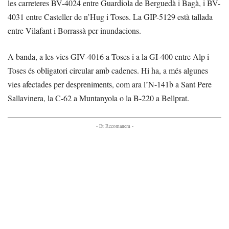
les carreteres BV-4024 entre Guardiola de Berguedà i Bagà, i BV-
4031 entre Casteller de n’Hug i Toses. La GIP-5129 està tallada
entre Vilafant i Borrassà per inundacions.
A banda, a les vies GIV-4016 a Toses i a la GI-400 entre Alp i
Toses és obligatori circular amb cadenes. Hi ha, a més algunes
vies afectades per despreniments, com ara l’N-141b a Sant Pere
Sallavinera, la C-62 a Muntanyola o la B-220 a Bellprat.
- Et Recomanem -