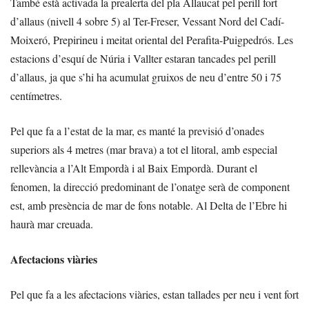
També està activada la prealerta del pla Allaucat pel perill fort
d’allaus (nivell 4 sobre 5) al Ter-Freser, Vessant Nord del Cadí-
Moixeró, Prepirineu i meitat oriental del Perafita-Puigpedrós. Les
estacions d’esquí de Núria i Vallter estaran tancades pel perill
d’allaus, ja que s’hi ha acumulat gruixos de neu d’entre 50 i 75
centímetres.
Pel que fa a l’estat de la mar, es manté la previsió d’onades
superiors als 4 metres (mar brava) a tot el litoral, amb especial
rellevància a l’Alt Empordà i al Baix Empordà. Durant el
fenomen, la direcció predominant de l’onatge serà de component
est, amb presència de mar de fons notable. Al Delta de l’Ebre hi
haurà mar creuada.
Afectacions viàries
Pel que fa a les afectacions viàries, estan tallades per neu i vent fort