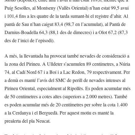
Puig Sesolles, al Montseny (Vallès Oriental) n’han estat 99,5 avui
i 101,4 fins a les quatre de la tarda sumant-hi el registre d’ahir. Al
pantà de Sau n’han caigut 83,4 (98,7 en l’acumulat), al Pantà de
Darnius-Boadella 64,3 (88,1 des de dimecres) i a Olot 67,2 (87,3
des de l’inici de l’episodi).
A més, la llevantada ha provocat també nevades de consideració a
la zona del Pirineu. A Ulldeter s’acumulen 89 centímetres, a Núria
74, al Cadí Nord 67 i a Boí i a Lac Redon, 79 respectivament. Per
a demà es manté l’avís del SMC de perill de nevades intenses al
Pirineu Oriental, especialment al Ripollès. Es poden acumular més
de 50 centímetres a cotes altes (superiors a 2.000 metres). També
es poden acumular més de 20 centímetres per sobre la cota 1.400
a la Cerdanya i el Berguedà. Per aquest motiu es manté la
prealerta del pla Neucat.