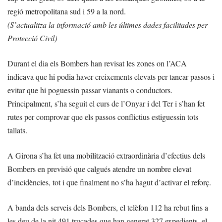
regió metropolitana sud i 59 a la nord.
(S’actualitza la informació amb les últimes dades facilitades per
Protecció Civil)
Durant el dia els Bombers han revisat les zones on l’ACA
indicava que hi podia haver creixements elevats per tancar passos i
evitar que hi poguessin passar vianants o conductors.
Principalment, s’ha seguit el curs de l’Onyar i del Ter i s’han fet
rutes per comprovar que els passos conflictius estiguessin tots
tallats.
A Girona s’ha fet una mobilització extraordinària d’efectius dels
Bombers en previsió que calgués atendre un nombre elevat
d’incidències, tot i que finalment no s’ha hagut d’activar el reforç.
A banda dels serveis dels Bombers, el telèfon 112 ha rebut fins a
les deu de la nit 491 trucades que han generat 327 expedients, el