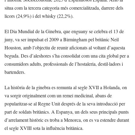
situa com la tercera categoria més comercialitzada, darrere dels
licors (24,9%) i del whisky (22,2%).
El Dia Mundial de la Ginebra, que enguany se celebra el 13 de
juny, va ser impulsat el 2009 a Birmingham pel britànic Neil
Houston, amb l’objectiu de reunir aficionats al voltant d’aquesta
beguda. Des d’aleshores s’ha consolidat com una cita global per a
consumidors adults, professionals de l’hostaleria, destil·ladors i
bartenders.
La història de la ginebra es remunta al segle XVII a Holanda, on
va sorgir originalment com un remei medicinal, abans de
popularitzar-se al Regne Unit després de la seva introducció per
part de soldats britànics. A Espanya, un dels seus principals punts
d’arrelament històric es troba a Menorca, on es va estendre durant
el segle XVIII sota la influència britànica.