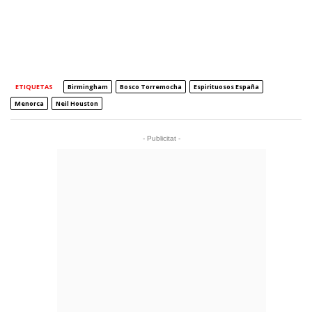
ETIQUETAS
Birmingham
Bosco Torremocha
Espirituosos España
Menorca
Neil Houston
- Publicitat -