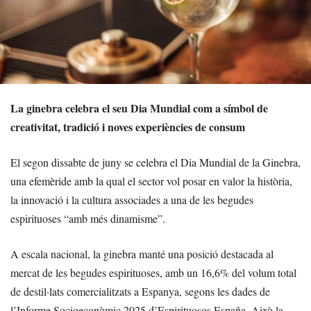
La ginebra celebra el seu Dia Mundial com a símbol de
creativitat, tradició i noves experiències de consum
El segon dissabte de juny se celebra el Dia Mundial de la Ginebra,
una efemèride amb la qual el sector vol posar en valor la història,
la innovació i la cultura associades a una de les begudes
espirituoses “amb més dinamisme”.
A escala nacional, la ginebra manté una posició destacada al
mercat de les begudes espirituoses, amb un 16,6% del volum total
de destil·lats comercialitzats a Espanya, segons les dades de
l’Informe Socioeconòmic 2025 d’Espirituosos España. Això la