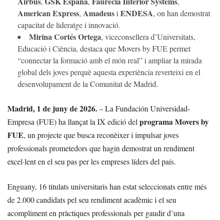
Airbus
GSK España
Faurecia Interior Systems
,
,
,
American Express
Amadeus
ENDESA
,
i
, on han demostrat
capacitat de lideratge i innovació.
Mirina Cortés Ortega
, viceconsellera d’Universitats,
Educació i Ciència, destaca que Movers by FUE permet
“connectar la formació amb el món real” i ampliar la mirada
global dels joves perquè aquesta experiència reverteixi en el
desenvolupament de la Comunitat de Madrid.
Madrid, 1 de juny de 2026.
– La Fundación Universidad-
programa Movers by
Empresa (FUE) ha llançat la IX edició del
FUE
, un projecte que busca reconèixer i impulsar joves
professionals prometedors que hagin demostrat un rendiment
excel·lent en el seu pas per les empreses líders del país.
Enguany, 16 titulats universitaris han estat seleccionats entre més
de 2.000 candidats pel seu rendiment acadèmic i el seu
acompliment en pràctiques professionals per gaudir d’una