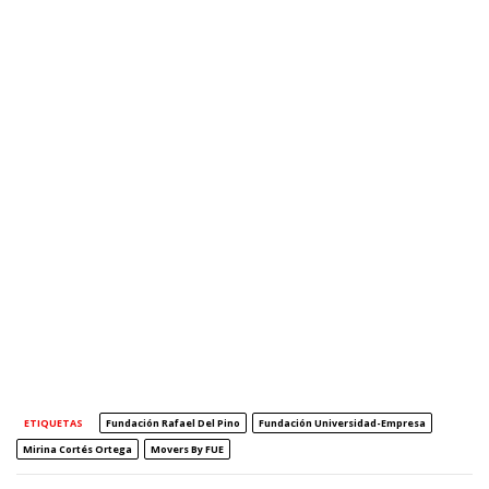
ETIQUETAS
Fundación Rafael Del Pino
Fundación Universidad-Empresa
Mirina Cortés Ortega
Movers By FUE