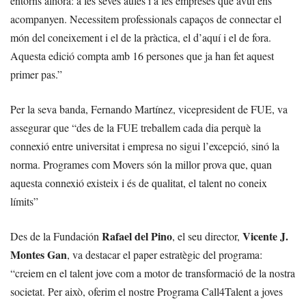
entorns alhora: a les seves aules i a les empreses que avui ens
acompanyen. Necessitem professionals capaços de connectar el
món del coneixement i el de la pràctica, el d’aquí i el de fora.
Aquesta edició compta amb 16 persones que ja han fet aquest
primer pas.”
Per la seva banda, Fernando Martínez, vicepresident de FUE, va
assegurar que “des de la FUE treballem cada dia perquè la
connexió entre universitat i empresa no sigui l’excepció, sinó la
norma. Programes com Movers són la millor prova que, quan
aquesta connexió existeix i és de qualitat, el talent no coneix
límits”
Rafael del Pino
Vicente J.
Des de la Fundación
, el seu director,
Montes Gan
, va destacar el paper estratègic del programa:
“creiem en el talent jove com a motor de transformació de la nostra
societat. Per això, oferim el nostre Programa Call4Talent a joves