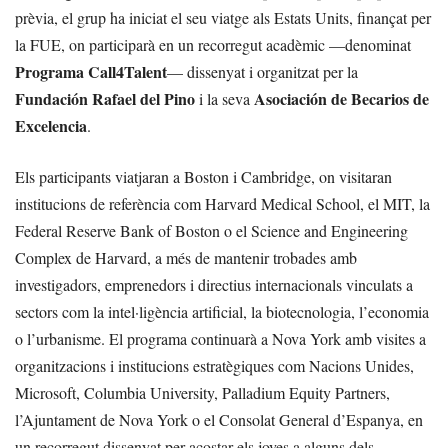
prèvia, el grup ha iniciat el seu viatge als Estats Units, finançat per
la FUE, on participarà en un recorregut acadèmic —denominat
Programa Call4Talent
— dissenyat i organitzat per la
Fundación Rafael del Pino
Asociación de Becarios de
i la seva
Excelencia
.
Els participants viatjaran a Boston i Cambridge, on visitaran
institucions de referència com Harvard Medical School, el MIT, la
Federal Reserve Bank of Boston o el Science and Engineering
Complex de Harvard, a més de mantenir trobades amb
investigadors, emprenedors i directius internacionals vinculats a
sectors com la intel·ligència artificial, la biotecnologia, l’economia
o l’urbanisme. El programa continuarà a Nova York amb visites a
organitzacions i institucions estratègiques com Nacions Unides,
Microsoft, Columbia University, Palladium Equity Partners,
l’Ajuntament de Nova York o el Consolat General d’Espanya, en
un recorregut dissenyat per acostar els joves a alguns dels