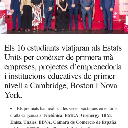
Els 16 estudiants viatjaran als Estats
Units per conèixer de primera mà
empreses, projectes d’emprenedoria
i institucions educatives de primer
nivell a Cambridge, Boston i Nova
York.
Els premiats han realitzat les seves pràctiques en entorns
Telefónica
EMEA
Grenergy
IBM
d’alta exigència a
,
,
,
,
Enisa
Thales
BBVA
Cámara de Comercio de España
,
,
,
,