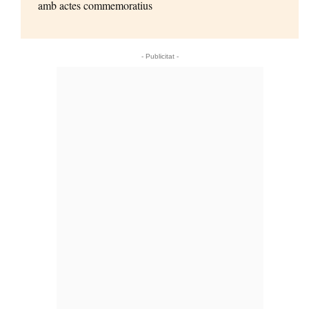
amb actes commemoratius
- Publicitat -