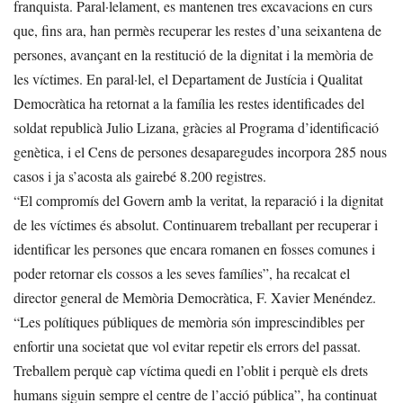
franquista. Paral·lelament, es mantenen tres excavacions en curs
que, fins ara, han permès recuperar les restes d’una seixantena de
persones, avançant en la restitució de la dignitat i la memòria de
les víctimes. En paral·lel, el Departament de Justícia i Qualitat
Democràtica ha retornat a la família les restes identificades del
soldat republicà Julio Lizana, gràcies al Programa d’identificació
genètica, i el Cens de persones desaparegudes incorpora 285 nous
casos i ja s’acosta als gairebé 8.200 registres.
“El compromís del Govern amb la veritat, la reparació i la dignitat
de les víctimes és absolut. Continuarem treballant per recuperar i
identificar les persones que encara romanen en fosses comunes i
poder retornar els cossos a les seves famílies”, ha recalcat el
director general de Memòria Democràtica, F. Xavier Menéndez.
“Les polítiques públiques de memòria són imprescindibles per
enfortir una societat que vol evitar repetir els errors del passat.
Treballem perquè cap víctima quedi en l’oblit i perquè els drets
humans siguin sempre el centre de l’acció pública”, ha continuat