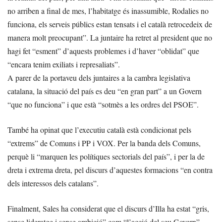
no arriben a final de mes, l’habitatge és inassumible, Rodalies no
funciona, els serveis públics estan tensats i el català retrocedeix de
manera molt preocupant”. La juntaire ha retret al president que no
hagi fet “esment” d’aquests problemes i d’haver “oblidat” que
“encara tenim exiliats i represaliats”.
A parer de la portaveu dels juntaires a la cambra legislativa
catalana, la situació del país es deu “en gran part” a un Govern
“que no funciona” i que està “sotmès a les ordres del PSOE”.
També ha opinat que l’executiu català està condicionat pels
“extrems” de Comuns i PP i VOX. Per la banda dels Comuns,
perquè li “marquen les polítiques sectorials del país”, i per la de
dreta i extrema dreta, pel discurs d’aquestes formacions “en contra
dels interessos dels catalans”.
Finalment, Sales ha considerat que el discurs d’Illa ha estat “gris,
sense lideratge i sense ambició” com “l’acció del seu Govern”.