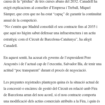
causa de la “pèrdua” de tres curses abans del 2032. Canadell ha
exigit explicacions al conseller d’Empresa i Treball, Miquel
Sàmper, que creu que no ha estat “capaç” de garantir la continuïtat
anual de la competició.
“No s’entén que Madrid consolidi el seu contracte fins al 2035 i
que aquí no hàgim sabut defensar una infraestructura i un actiu
estratègic com el Circuit de Barcelona-Catalunya”, ha afegit
Canadell.
En aquest sentit, ha acusat els governs de l’expresident Pere
Aragonès i de l’actual cap de l’executiu, Salvador Illa, de tenir una
actitud “poc transparent” durant el procés de negociació.
Les preguntes registrades plantegen quina és la situació actual de
la concessió o encàrrec de gestió del Circuit en relació amb Fira
de Barcelona arran del nou acord, si el nou contracte comporta
una modificació dels actius comercials atribuïts a la Fira, i quin és