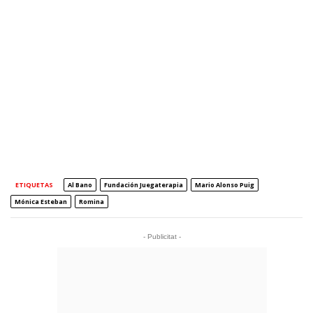
ETIQUETAS
Al Bano
Fundación Juegaterapia
Mario Alonso Puig
Mónica Esteban
Romina
- Publicitat -