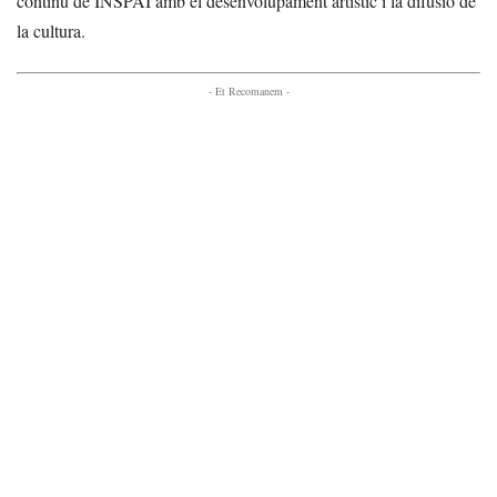
continu de INSPAI amb el desenvolupament artístic i la difusió de
la cultura.
- Et Recomanem -