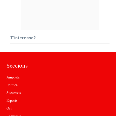
T’interessa?
Seccions
Amposta
Política
Successos
Esports
Oci
Economia