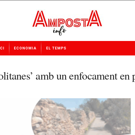
CI
ECONOMIA
EL TEMPS
olitanes’ amb un enfocament en p