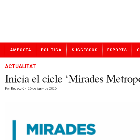
N
AMPOSTA
POLÍTICA
SUCCESSOS
ESPORTS
O
o
t
í
ACTUALITAT
c
Inicia el cicle ‘Mirades Metrop
i
e
Por
Redacció
-
26 de juny de 2026
s
d
e
A
m
p
o
s