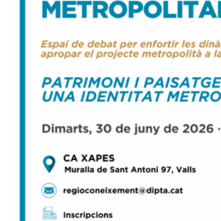
t
a
a
v
u
i