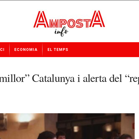
CI
ECONOMIA
EL TEMPS
“millor” Catalunya i alerta del “