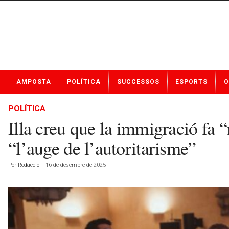
N
AMPOSTA
POLÍTICA
SUCCESSOS
ESPORTS
O
o
t
í
POLÍTICA
c
Illa creu que la immigració fa 
i
e
“l’auge de l’autoritarisme”
s
d
Por
Redacció
-
16 de desembre de 2025
e
A
m
p
o
s