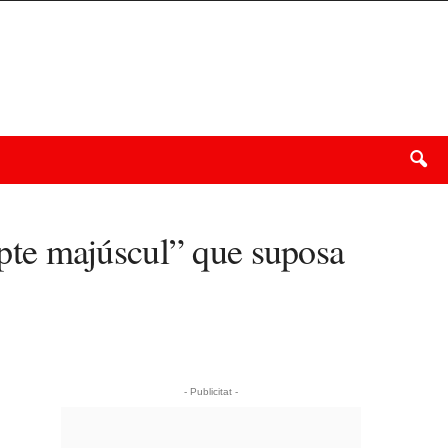
repte majúscul” que suposa
- Publicitat -