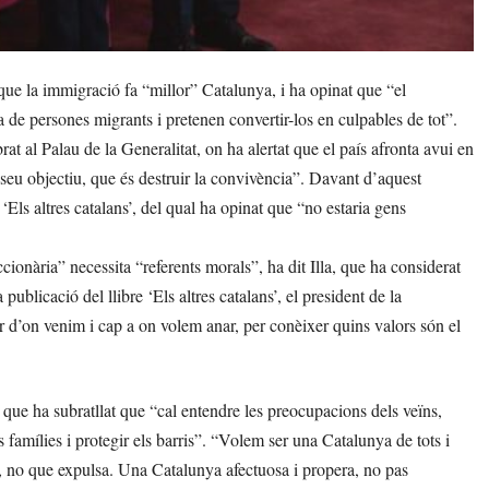
que la immigració fa “millor” Catalunya, i ha opinat que “el
de persones migrants i pretenen convertir-los en culpables de tot”.
at al Palau de la Generalitat, on ha alertat que el país afronta avui en
seu objectiu, que és destruir la convivència”. Davant d’aquest
 ‘Els altres catalans’, del qual ha opinat que “no estaria gens
ionària” necessita “referents morals”, ha dit Illa, que ha considerat
blicació del llibre ‘Els altres catalans’, el president de la
er d’on venim i cap a on volem anar, per conèixer quins valors són el
, que ha subratllat que “cal entendre les preocupacions dels veïns,
famílies i protegir els barris”. “Volem ser una Catalunya de tots i
a, no que expulsa. Una Catalunya afectuosa i propera, no pas