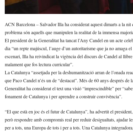
ACN Barcelona – Salvador Illa ha considerat aquest dimarts a la nit 
problema són aquells que manipulen la realitat de la immensa majoria 
El president de la Generalitat ha tancat l’Any Candel en un acte celebr
dia “un repte majúscul, l’auge d’un autoritarisme que ja no amaga el 
escenari, Illa ha reivindicat la vigència del discurs de Candel al llibre
malament que fos lectura curricular”.
La Catalunya “assetjada per la deshumanització arran de l’onada reacc
que Paco Candel n’és un de “destacat”. Més de 60 anys després de la pu
Generalitat ha considerat el text una visió “imprescindible” per “sab
fonament de Catalunya i per aprendre a construir convivència”.
“El que està en joc és el futur de Catalunya”, ha advertit el president
però respondre amb compromís real per reduir desigualtats, ajudar les 
per a tots, una Europa de tots i per a tots. Una Catalunya integrador