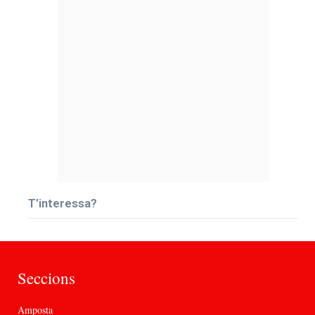
T’interessa?
Seccions
Amposta