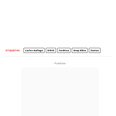
ETIQUETAS
Carlos Gallego
DIRSE
Forética
Grup Albia
Ilunion
- Publicitat -