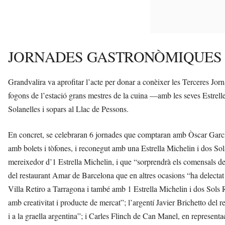
JORNADES GASTRONÒMIQUES
Grandvalira va aprofitar l’acte per donar a conèixer les Terceres Jor
fogons de l’estació grans mestres de la cuina —amb les seves Estrell
Solanelles i sopars al Llac de Pessons.
En concret, se celebraran 6 jornades que comptaran amb Òscar Garcia,
amb bolets i tòfones, i reconegut amb una Estrella Michelin i dos So
mereixedor d’1 Estrella Michelin, i que “sorprendrà els comensals de
del restaurant Amar de Barcelona que en altres ocasions “ha delectat
Villa Retiro a Tarragona i també amb 1 Estrella Michelin i dos Sols R
amb creativitat i producte de mercat”; l’argentí Javier Brichetto del 
i a la graella argentina”; i Carles Flinch de Can Manel, en represent