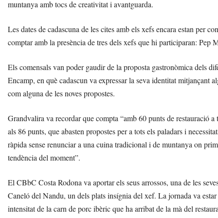
muntanya amb tocs de creativitat i avantguarda.
Les dates de cadascuna de les cites amb els xefs encara estan per co
comptar amb la presència de tres dels xefs que hi participaran: Pep 
Els comensals van poder gaudir de la proposta gastronòmica dels dife
Encamp, en què cadascun va expressar la seva identitat mitjançant alg
com alguna de les noves propostes.
Grandvalira va recordar que compta “amb 60 punts de restauració a tot
als 86 punts, que abasten propostes per a tots els paladars i necessi
ràpida sense renunciar a una cuina tradicional i de muntanya on prim
tendència del moment”.
El CBbC Costa Rodona va aportar els seus arrossos, una de les seves 
Caneló del Nandu, un dels plats insígnia del xef. La jornada va estar
intensitat de la carn de porc ibèric que ha arribat de la mà del restaur