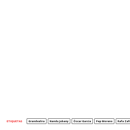
ETIQUETAS
Grandvalira
Nandu Jubany
Òscar Garcia
Pep Moreno
Rafa Zaf