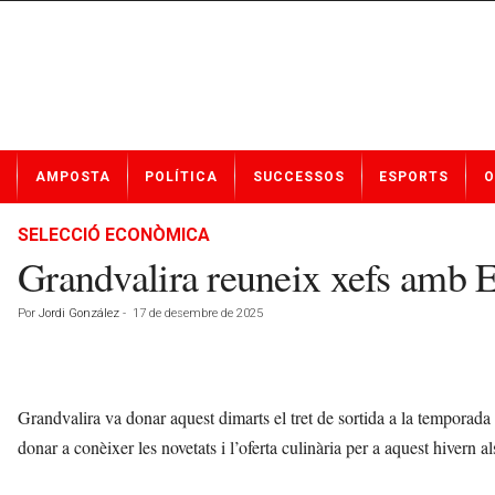
N
AMPOSTA
POLÍTICA
SUCCESSOS
ESPORTS
O
o
t
í
SELECCIÓ ECONÒMICA
c
Grandvalira reuneix xefs amb E
i
e
Por
Jordi González
-
17 de desembre de 2025
s
d
e
A
m
Grandvalira va donar aquest dimarts el tret de sortida a la temporad
p
donar a conèixer les novetats i l’oferta culinària per a aquest hivern
o
s