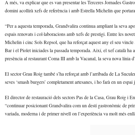
A més, va explicar que es van presentar les Terceres Jornades Gastr
t
a
domini acollirà xefs de referència i amb Estrella Michelin que portaran 
a
v
“Per a aquesta temporada, Grandvalira continua ampliant la seva apos
u
espais renovats i col·laboracions amb xefs de prestigi. Entre les nov
i
Michelin i cinc Sols Repsol, que ha reforçat aquest any el seu vinc
Bar i el Piolet iniciades la passada temporada. Així, el xef català ha
presència al restaurant Coma III amb la Vacanal, la seva nova línia 
El sector Grau Roig també s’ha reforçat amb l’arribada de La Suculen
seves ‘smash burgers’ completament artesanes, i ho farà en un espai 
El director de restauració dels sectors Pas de la Casa, Grau Roig i En
“continuar posicionant Grandvalira com un destí gastronòmic de prim
variada, moderna i de primer nivell on l’experiència va molt més enll