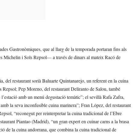
nades Gastronòmiques, que al llarg de la temporada portaran fins als
es Michelin i Sols Repsol— a través de dinars al mateix Racó de
 del restaurant sorià Baluarte Quintanarejo, un referent en la cuina
ls Repsol; Pep Moreno, del restaurant Deliranto de Salou, també
 l’estació amb un menú degustació temàtic”; el sevillà Rafa Zafra,
 amb la seva inconfusible cuina marinera”; Fran López, del restaurant
epsol, “reconegut per reinterpretar la cuina tradicional de l’Ebre
restaurant Piantao (Madrid), “un gran expert en cuinar carns a la brasa
ació de la cuina andorrana, que combina la cuina tradicional de