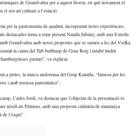
onòmiques de Grandvalira per a aquest hivern, en què novament el
el seu art culinari a l’estació.
ta per la gastronomia de qualitat, incorporant noves experiències,
etats destacades torna a estar present Nandu Jubany, amb una Estrella
le amb Grandvalira amb noves propostes que se sumen a les del Vodka
 assumit la cuina del Tub bulthaup de Grau Roig i també tindrà
d’hamburgueses gurmet”, va explicar.
ta a pistes, la marca andorrana del Grup Kanalla, “famosa per les
jove i amb terrassa panoràmica”.
camp, Carles Jordi, va destacar que l’objectiu de la presentació és
er nivell als Pirineus, amb una proposta culinària de muntanya
à de l’esquí”.