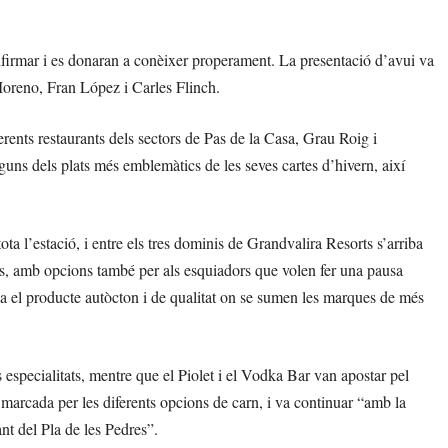
nfirmar i es donaran a conèixer properament. La presentació d’avui va
Moreno, Fran López i Carles Flinch.
rents restaurants dels sectors de Pas de la Casa, Grau Roig i
uns dels plats més emblemàtics de les seves cartes d’hivern, així
a l’estació, i entre els tres dominis de Grandvalira Resorts s’arriba
tats, amb opcions també per als esquiadors que volen fer una pausa
a el producte autòcton i de qualitat on se sumen les marques de més
especialitats, mentre que el Piolet i el Vodka Bar van apostar pel
 marcada per les diferents opcions de carn, i va continuar “amb la
ant del Pla de les Pedres”.