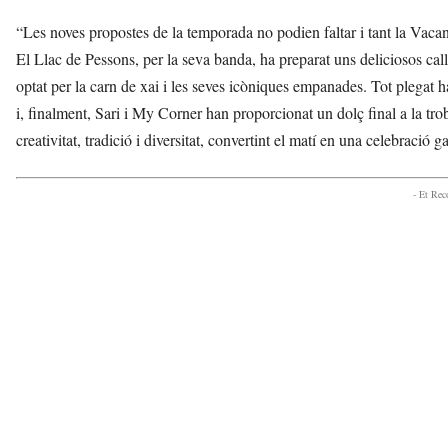
“Les noves propostes de la temporada no podien faltar i tant la Vac
El Llac de Pessons, per la seva banda, ha preparat uns deliciosos cal
optat per la carn de xai i les seves icòniques empanades. Tot plega
i, finalment, Sari i My Corner han proporcionat un dolç final a la t
creativitat, tradició i diversitat, convertint el matí en una celebració
- Et Re