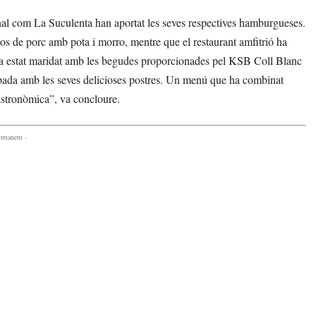
anal com La Suculenta han aportat les seves respectives hamburgueses.
los de porc amb pota i morro, mentre que el restaurant amfitrió ha
t ha estat maridat amb les begudes proporcionades pel KSB Coll Blanc
robada amb les seves delicioses postres. Un menú que ha combinat
 gastronòmica”, va concloure.
comanem -